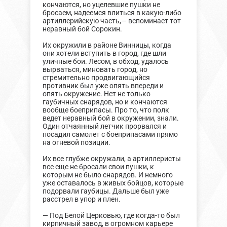
кончаются, но уцелевшие пушки не
бросаем, надеемся влиться в какую-либо
артиллерийскую часть,— вспоминает тот
неравный бой Сорокин.
Их окружили в районе Винницы, когда
они хотели вступить в город, где шли
уличные бои. Лесом, в обход, удалось
вырваться, миновать город, но
стремительно продвигающийся
противник был уже опять впереди и
опять окружение. Нет не только
гаубичных снарядов, но и кончаются
вообще боеприпасы. Про то, что полк
ведет неравный бой в окружении, знали.
Один отчаянный летчик прорвался и
посадил самолет с боеприпасами прямо
на огневой позиции.
Их все глубже окружали, а артиллеристы
все еще не бросали свои пушки, к
которым не было снарядов. И немного
уже оставалось в живых бойцов, которые
подорвали гаубицы. Дальше был уже
расстрел в упор и плен.
— Под Белой Церковью, где когда-то был
кирпичный завод, в огромном карьере