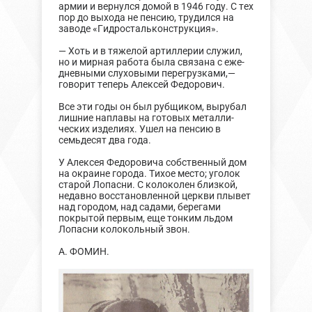
армии и вернулся домой в 1946 году. С тех
пор до выхода не пенсию, трудился на
заводе «Гидростальконструкция».
— Хоть и в тяжелой артиллерии служил,
но и мирная работа была связана с еже-
дневными слуховыми перегрузками,—
говорит теперь Алексей Федорович.
Все эти годы он был рубщиком, вырубал
лишние наплавы на готовых металли-
ческих изделиях. Ушел на пенсию в
семьдесят два года.
У Алексея Федоровича собственный дом
на окраине города. Тихое место; уголок
старой Лопасни. С колоколен близкой,
недавно восстановленной церкви плывет
над городом, над садами, берегами
покрытой первым, еще тонким льдом
Лопасни колокольный звон.
А. ФОМИН.