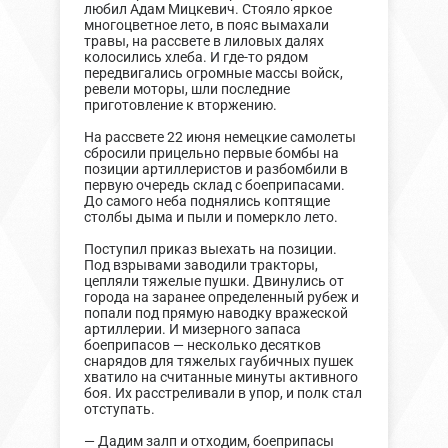
любил Адам Мицкевич. Стояло яркое
многоцветное лето, в пояс вымахали
травы, на рассвете в лиловых далях
колосились хлеба. И где-то рядом
передвигались огромные массы войск,
ревели моторы, шли последние
приготовление к вторжению.
На рассвете 22 июня немецкие самолеты
сбросили прицельно первые бомбы на
позиции артиллеристов и разбомбили в
первую очередь склад с боеприпасами.
До самого неба поднялись коптящие
столбы дыма и пыли и померкло лето.
Поступил приказ выехать на позиции.
Под взрывами заводили тракторы,
цепляли тяжелые пушки. Двинулись от
города на заранее определенный рубеж и
попали под прямую наводку вражеской
артиллерии. И мизерного запаса
боеприпасов — несколько десятков
снарядов для тяжелых гаубичных пушек
хватило на считанные минуты активного
боя. Их расстреливали в упор, и полк стал
отступать.
— Дадим залп и отходим, боеприпасы