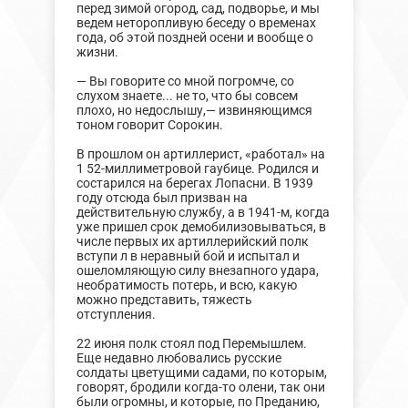
перед зимой огород, сад, подворье, и мы
ведем неторопливую беседу о временах
года, об этой поздней осени и вообще о
жизни.
— Вы говорите со мной погромче, со
слухом знаете... не то, что бы совсем
плохо, но недослышу,— извиняющимся
тоном говорит Сорокин.
В прошлом он артиллерист, «работал» на
1 52-миллиметровой гаубице. Родился и
состарился на берегах Лопасни. В 1939
году отсюда был призван на
действительную службу, а в 1941-м, когда
уже пришел срок демобилизовываться, в
числе первых их артиллерийский полк
вступи л в неравный бой и испытал и
ошеломляющую силу внезапного удара,
необратимость потерь, и всю, какую
можно представить, тяжесть
отступления.
22 июня полк стоял под Перемышлем.
Еще недавно любовались русские
солдаты цветущими садами, по которым,
говорят, бродили когда-то олени, так они
были огромны, и которые, по Преданию,