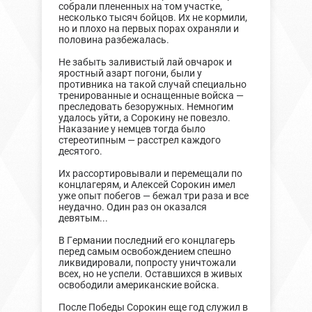
собрали плененных на том участке,
несколько тысяч бойцов. Их не кормили,
но и плохо на первых порах охраняли и
половина разбежалась.
Не забыть заливистый лай овчарок и
яростный азарт погони, были у
противника на такой случай специально
тренированные и оснащенные войска —
преследовать безоружных. Немногим
удалось уйти, а Сорокину не повезло.
Наказание у немцев тогда было
стереотипным — расстрел каждого
десятого.
Их рассортировывали и перемещали по
концлагерям, и Алексей Сорокин имел
уже опыт побегов — бежал три раза и все
неудачно. Один раз он оказался
девятым...
В Германии последний его концлагерь
перед самым освобождением спешно
ликвидировали, попросту уничтожали
всех, но не успели. Оставшихся в живых
освободили американские войска.
После Победы Сорокин еще год служил в