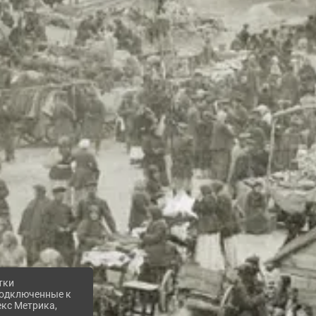
тки
 подключенные к
екс Метрика,