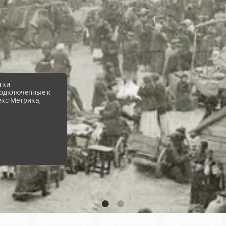
тки
 подключенные к
екс Метрика,