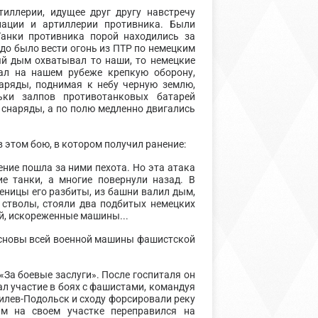
ллерии, идущее друг другу навстречу
иации и артиллерии противника. Были
Танки противника порой находились за
до было вести огонь из ПТР по немецким
й дым охватывал то наши, то немецкие
ал на нашем рубеже крепкую оборону,
аряды, поднимая к небу черную землю,
ки залпов противотанковых батарей
 снаряды, а по полю медленно двигались
 этом бою, в котором получил ранение:
ение пошла за ними пехота. Но эта атака
е танки, а многие повернули назад. В
еницы его разбиты, из башни валил дым,
 стволы, стояли два подбитых немецких
ий, искореженные машины...
основы всей военной машины фашистской
«За боевые заслуги». После госпиталя он
л участие в боях с фашистами, командуя
илев-Подольск и сходу форсировали реку
ым на своем участке переправился на