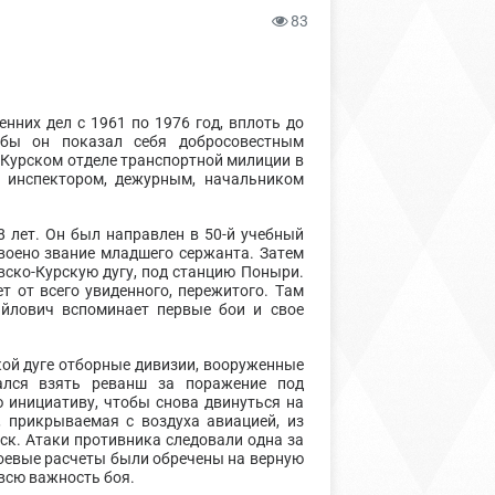
83
нних дел с 1961 по 1976 год, вплоть до
жбы он показал себя добросовестным
Курском отделе транспортной милиции в
, инспектором, дежурным, начальником
8 лет. Он был направлен в 50-й учебный
воено звание младшего сержанта. Затем
овско-Курскую дугу, под станцию Поныри.
т от всего увиденного, пережитого. Там
айлович вспоминает первые бои и свое
:
ой дуге отборные дивизии, вооруженные
тался взять реванш за поражение под
ю инициативу, чтобы снова двинуться на
, прикрываемая с воздуха авиацией, из
ск. Атаки противника следовали одна за
боевые расчеты были обречены на верную
всю важность боя.