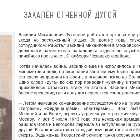
ЗАКАЛЁН ОГНЕННОЙ ДУГОЙ
Василий Михайлович Лукьянов работал в органах внутре
ухода на заслуженный отдых. За долгие годы слу
сотрудником. Работал Василий Михайлович в Московско-
должности заместителя начальника отдела по службе
линейного поста на ст. Столбовая Чеховского района.
Когда началась война, Василию еще не исполнилось и 1
минометный полк, по окончании занятий ему было прис
его сразу направили на фронт, в огненное пекло на Орл
Одно слово «дуга» до сих пор приводит мужчину в трепе
приходилось отражать атаку за атакой. Василий Мих
боевое крещение, где и получил первое серьезное ранение
— Летом немецкое командование сосредоточило на Курск
«тиграми», «Фердинандами», «пантерами»... Враг пы
Москвой и на Волге, вернуть утраченную стратегическу
Москву. И вот 5 июля 1943 года эта немецкая армада
районов Орла и Белгорода перешла в наступление на Кур
другой. В танковых атаках каждый немецкий танк и его 
смерть. Ведь каждый советский экипаж танка осознавал 