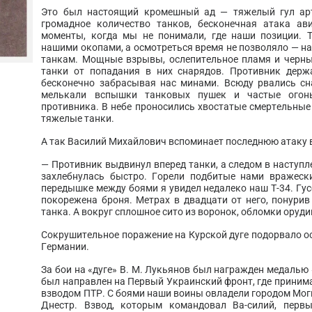
Это был настоящий кромешный ад — тяжелый гул арти
громадное количество танков, бесконечная атака ав
моменты, когда мы не понимали, где наши позиции. 
нашими окопами, а осмотреться время не позволяло — на
танкам. Мощные взрывы, ослепительное пламя и черны
танки от попадания в них снарядов. Противник держ
бесконечно забрасывая нас минами. Всюду рвались сн
мелькали вспышки танковых пушек и частые огонь
противника. В небе проносились хвостатые смертельные
тяжелые танки.
А так Василий Михайлович вспоминает последнюю атаку в
— Противник выдвинул вперед танки, а следом в наступл
захлебнулась быстро. Горели подбитые нами вражески
передышке между боями я увидел недалеко наш Т-34. Гус
покорежена броня. Метрах в двадцати от него, понурив
танка. А вокруг сплошное сито из воронок, обломки оруд
Сокрушительное поражение на Курской дуге подорвало 
Германии.
За бои на «дуге» В. М. Лукьянов был награжден медалью 
был направлен на Первый Украинский фронт, где принима
взводом ПТР. С боями наши воины овладели городом Мог
Днестр. Взвод, которым командовал Ва-силий, перв