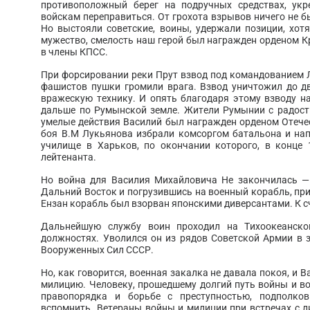
противоположный берег на подручных средствах, ук
войскам переправиться. От грохота взрывов ничего не б
Но выстояли советские, воины, удержали позиции, хот
мужество, смелость наш герой был награжден орденом К
в члены КПСС.
При форсировании реки Прут взвод под командованием Л
фашистов пушки громили врага. Взвод уничтожил до д
вражескую технику. И опять благодаря этому взводу 
дальше по Румынской земле. Жители Румынии с радост
умелые действия Василий был награжден орденом Отечес
боя В.М Лукьянова избрали комсоргом батальона и нап
училище в Харьков, по окончании которого, в конце 
лейтенанта.
Но война для Василия Михайловича Не закончилась —
Дальний Восток и погрузившись на военный корабль, при
Ензан корабль был взорван японскими диверсантами. К сч
Дальнейшую службу воин проходил на Тихоокеанско
должностях. Уволился он из рядов Советской Армии в 
Вооруженных Сил СССР.
Но, как говорится, военная закалка не давала покоя, и 
милицию. Человеку, прошедшему долгий путь войны и во
правопорядка и борьбе с преступностью, подполко
вспомнить. Ветераны войны и милиции при встречах с 