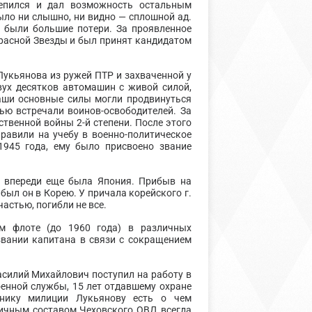
репился и дал возможность остальным
ыло ни слышно, ни видно — сплошной ад.
я были большие потери. За проявленное
расной Звезды и был принят кандидатом
укьянова из ружей ПТР и захваченной у
вух десятков автомашин с живой силой,
наши основные силы могли продвинуться
ью встречали воинов-освободителей. За
твенной войны 2-й степени. После этого
равили на учебу в военно-политическое
1945 года, ему было присвоено звание
 впереди еще была Япония. Прибыв на
был он в Корею. У причала корейского г.
астью, погибли не все.
м флоте (до 1960 года) в различных
звании капитана в связи с сокращением
Василий Михайлович поступил на работу в
енной службы, 15 лет отдавшему охране
внику милиции Лукьянову есть о чем
личным составом Чеховского ОВД всегда