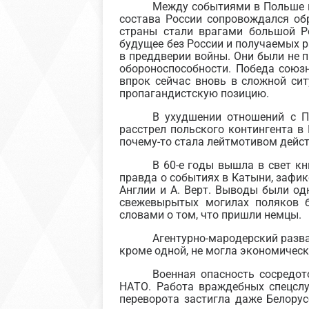
Между событиями в Польше и
состава России сопровождался об
страны стали врагами большой Р
будущее без России и получаемых ра
в преддверии войны. Они были не 
обороноспособности. Победа союзн
впрок сейчас вновь в сложной си
пропагандистскую позицию.
В ухудшении отношений с П
расстрел польского контингента 
почему-то стала лейтмотивом дейс
В 60-е годы вышла в свет кн
правда о событиях в Катыни, зафи
Англии и А. Верт. Выводы были од
свежевырытых могилах поляков 
словами о том, что пришли немцы.
Агентурно-мародерский разв
кроме одной, не могла экономичес
Военная опасность сосредот
НАТО. Работа враждебных спецсл
переворота застигла даже Белорус