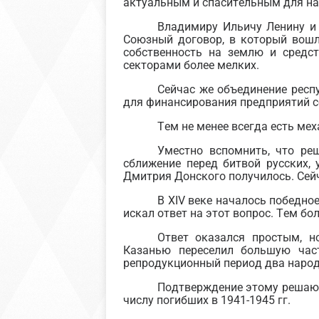
актуальным и спасительным для на
Владимиру Ильичу Ленину и 
Союзный договор, в который вошл
собственность на землю и средс
секторами более мелких.
Сейчас же объединение респ
для финансирования предприятий с
Тем не менее всегда есть ме
Уместно вспомнить, что ре
сближение перед битвой русских, 
Дмитрия Донского получилось. Сейч
В
XIV
веке началось победное
искал ответ на этот вопрос. Тем бо
Ответ оказался простым, н
Казанью переселил большую част
репродукционный период два народ
Подтверждение этому решающе
числу погибших в 1941-1945 гг.