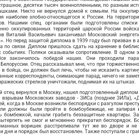
страшное, десятки тысяч военнопленными, по разным исто
ашками. Никто не вернулся домой к семьям. На оккупир
ия наиболее злобно-относящегося к России. На территор
ов. Нашими спец. органами были подготовлены списки 
нно оккупированных территорий царской России войска
лов Виталий Васильевич заканчивал Московский энергети
». Но перед защитой диплома в 1939 году был призван в
а по связи. Диплом пришлось сдать на хранение в библио
х событиях. Поляки оказывали сопротивление. В одном 
Все закончилось победой наших. Они проходили пар
Белоруссии. Отец рассказывал мне, что при торжественн
и в бойца, он должен был лечь, чтобы не исказить карти
анные корреспонденты, снимающие парад, ничего не замет
 вражеских стрелков уничтожали, поднимая их на штыках.
й отец вернулся в Москву, нашел подготовленный диплом
к взрывам Московских заводов - ЗИСа (позднее ЗИЛа), 
й, когда в Москве возникли беспорядки с разгулом престу
ели должны были пройти в бомбоубежище, не запирая 
сь бомбежкой, начали грабить беззащитные квартиры. З
вытерпеть не смог и мгновенно прекратил беспорядок. 
йманных воришек расстреливали тут же во дворе и не
и дня и порядок был восстановлен. Также поступали с гр