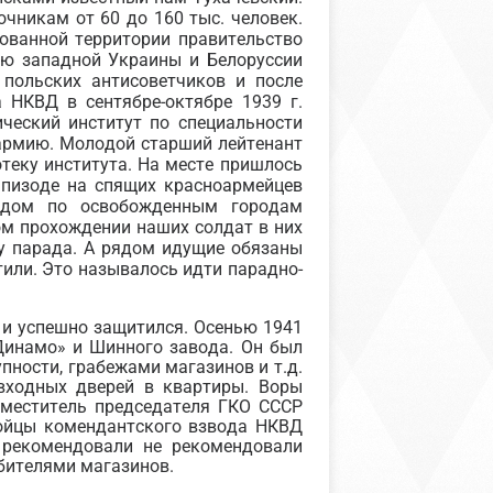
чникам от 60 до 160 тыс. человек.
ованной территории правительство
ию западной Украины и Белоруссии
польских антисоветчиков и после
 НКВД в сентябре-октябре 1939 г.
ческий институт по специальности
 армию. Молодой старший лейтенант
теку института. На месте пришлось
эпизоде на спящих красноармейцев
адом по освобожденным городам
ом прохождении наших солдат в них
ну парада. А рядом идущие обязаны
или. Это называлось идти парадно-
 и успешно защитился. Осенью 1941
«Динамо» и Шинного завода. Он был
пности, грабежами магазинов и т.д.
входных дверей в квартиры. Воры
аместитель председателя ГКО СССР
Бойцы комендантского взвода НКВД
 рекомендовали не рекомендовали
абителями магазинов.