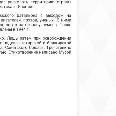
ние расколоть территорию страны
атская - Японии.
амского батальона с выходом на
писателей, поэтов, ученых. С ними
не встал на сторону немцев. После
лены в 1944 г.
ир. Лишь затем при освобождении
е подвига татарской и башкирской
оя Советского Союза». Трогательно
тью. Стихотворение написано Мусой