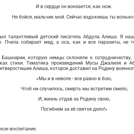
И в сердце он вонзается, как нож.
Не бойся, мальчик мой. Сейчас вздохнешь ты вольно»
л талантливый детский писатель Абдула Алиша. Я наше
о. Пчела собирает мед, а оса, как и все паразиты, не 
 Башкирии, которую немцы склоняли к сотрудничеству,
нках стихи. Тематика произведений Мусы Джалиля и А
етверостишие Алиша, которое доставил на Родину военно
«Мы и в неволе - все равно в бою,
Чтоб ни случилось, смерть мы встретим смело,
И, жизнь отдав за Родину свою,
Погибнем за её святое дело!»
кое воспитание.