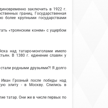
диновременно заключить в 1922 г.
ственных границ. Государственная
ию более крупными государствами
стать «троянским конем» с ущербом
йска над татаро-монголами имело
тьян. В 1380 г. единение славян у
в стали родными друзьями?! Я долго
, Иван Грозный после победы над
кую элиту - в Москву. Слились в
е татар. Они же в числе первых по