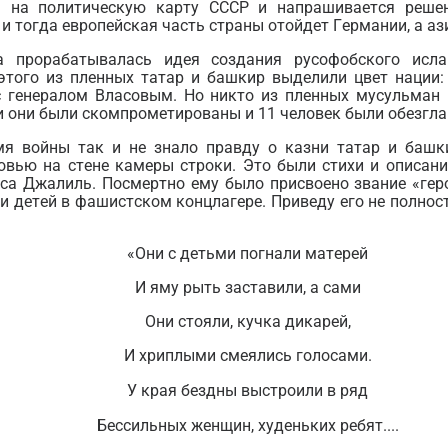
а на политическую карту СССР и напрашивается реше
и тогда европейская часть страны отойдет Германии, а ази
а прорабатывалась идея создания русофобского исл
этого из пленных татар и башкир выделили цвет нации: 
с генералом Власовым. Но никто из пленных мусульман 
 они были скомпрометированы и 11 человек были обезглав
мя войны так и не знало правду о казни татар и башк
овью на стене камеры строки. Это были стихи и описани
са Джалиль. Посмертно ему было присвоено звание «гер
и детей в фашистском концлагере. Приведу его не полнос
«Они с детьми погнали матерей
И яму рыть заставили, а сами
Они стояли, кучка дикарей,
И хриплыми смеялись голосами.
У края бездны выстроили в ряд
Бессильных женщин, худеньких ребят....