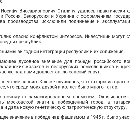
с.
Иосифу Виссарионовичу Сталину удалось практически е
и Россия, Белоруссия и Украина с оформлением государ
тва производства исключили подчинение и эксплуатац
ублик опасно конфликтом интересов. Инвестиции могут 
оседних республик
ханизмы выгодной интеграции республик и их сближения.
шающее духовное значение для победы российского во
украинских казаков и белорусских ремесленников и крес
ас же над нами довлеет англо-сакский спрут.
 шествие славян. Как же случилось, что татары из враго
лее, что среди моих друзей и коллег было много татар.
о почему-то замаскированным временем. Оказывается
ь московской знати в побежденный город, а татарс
а и дала новую генетическую патриотическую структуру.
е значение в победе над фашизмом в 1945 г. было участи