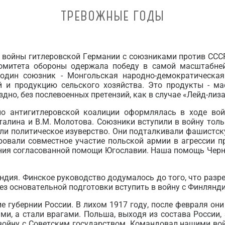
ТРЕВОЖНЫЕ ГОДЫ
 войны гитлеровской Германии с союзниками против СССР
омитета обороны одержала победу в самой масштабней
дин союзник - Монгольская народно-демократическая
ей и продукцию сельского хозяйства. Это продукты - ма
дно, без послевоенных претензий, как в случае «Лейд-лиза
по антигитлеровской коалиции оформлялась в ходе вой
алина и В.М. Молотова. Союзники вступили в войну тольк
ли политическое изуверство. Они подталкивали фашистс
ировали совместное участие польской армии в агрессии п
ания согласованной помощи Югославии. Наша помощь Черн
дия. Финское руководство додумалось до того, что разре
ез основательной подготовки вступить в войну с Финлянди
 губернии России. В лихом 1917 году, после февраля они
ми, а стали врагами. Польша, выходя из состава России,
в войну с Советским государством. Командовал нашими во