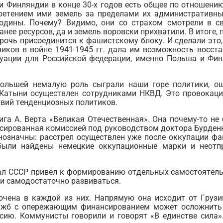
 Финляндии в конце 30-х годов есть общее по отношению
ретением ими земель за пределами их административны
одины. Почему? Видимо, они со страхом смотрели в св
нее ресурсов, да и земель воровски прихватили. В итоге,
прочь присоединится к фашистскому блоку. И сделали это
иков в войне 1941-1945 гг. дала им возможность восста
туации для Российской федерации, именно Польша и Фи
ольшей немалую роль сыграли наши горе политики, ош
в Катыни осуществлен сотрудниками НКВД. Это провокаци
твий тенденциозных политиков.
ига А. Верта «Великая Отечественная». Она почему-то не
ксированная комиссией под руководством доктора Бурденк
нозначны: расстрел осуществлен уже после оккупации ф
были найдены немецкие оккупационные марки и неотп
ал СССР привел к формированию отдельных самостоятель
ки самодостаточно развиваться.
очена в каждой из них. Напрямую она исходит от Грузи
ужб с опережающим финансированием может осложнить 
сию. Коммунисты говорили и говорят «В единстве сила».