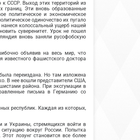
 к СССР. Выход этих территорий из
х границ. Эти вновь образованные
ое политическое и экономическое
 политическое одиночество их пугало
, нанеся колоссальный ущерб нашей
новить суверенитет. Урок не пошел
нляндия вновь заняли русофобскую
ибочно объявив на весь мир, что
я известного фашистского доктора
 была переиздана. Но там изложена
о. В нее вошли представители США,
ашистами района. При эксгумации в
равленные письма в Германию со
ных республик. Каждая из которых,
и и Украины, стремящихся войти в
ситуацию вокруг России. Попытка
 Этот лозунг становится все более