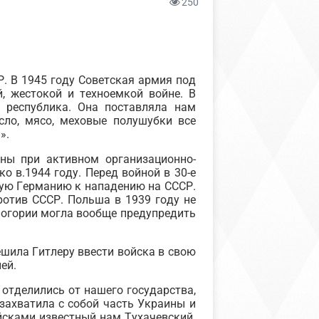
250
. В 1945 году Советская армия под
, жестокой и техноемкой войне. В
 республика. Она поставляла нам
сло, мясо, меховые полушубки все
».
ны при активном организационно-
о в.1944 году. Перед войной в 30-е
кую Германию к нападению на СССР.
ротив СССР. Польша в 1939 году не
огории могла вообще предупредить
шила Гитлеру ввести войска в свою
ей.
 отделились от нашего государства,
 захватила с собой часть Украины и
йсками известный нам Тухачевский.