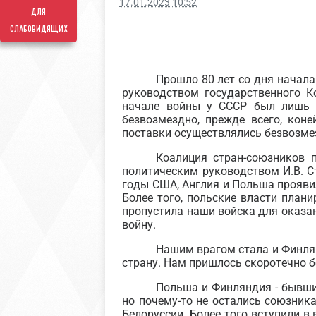
17.01.2023 10:52
для
слабовидящих
Прошло 80 лет со дня начала
руководством государственного К
начале войны у СССР был лишь о
безвозмездно, прежде всего, кон
поставки осуществлялись безвозмез
Коалиция стран-союзников 
политическим руководством И.В. Ст
годы США, Англия и Польша прояви
Более того, польские власти план
пропустила наши войска для оказ
войну.
Нашим врагом стала и Финлян
страну. Нам пришлось скоротечно б
Польша и Финляндия - бывшие
но почему-то не остались союзника
Белоруссии. Более того вступили 