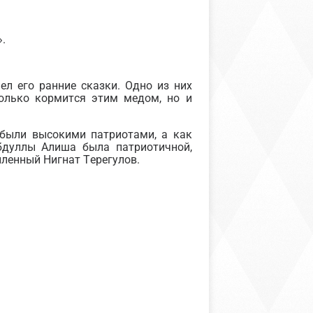
.
л его ранние сказки. Одно из них
только кормится этим медом, но и
 были высокими патриотами, а как
бдуллы Алиша была патриотичной,
пленный Нигнат Терегулов.