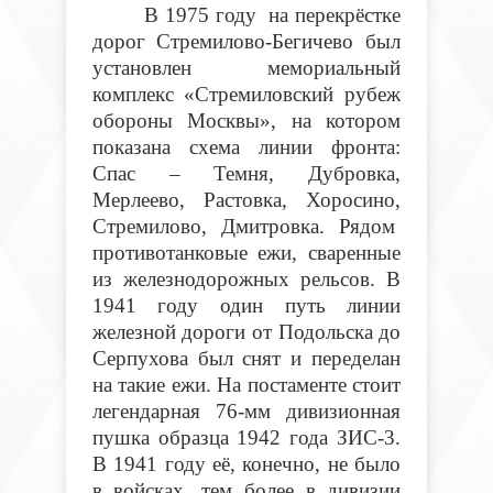
В 1975 году на перекрёстке
дорог Стремилово-Бегичево был
установлен мемориальный
комплекс «Стремиловский рубеж
обороны Москвы», на котором
показана схема линии фронта:
Спас – Темня, Дубровка,
Мерлеево, Растовка, Хоросино,
Стремилово, Дмитровка. Рядом
противотанковые ежи, сваренные
из железнодорожных рельсов. В
1941 году один путь линии
железной дороги от Подольска до
Серпухова был снят и переделан
на такие ежи. На постаменте стоит
легендарная 76-мм дивизионная
пушка образца 1942 года ЗИС-3.
В 1941 году её, конечно, не было
в войсках, тем более в дивизии