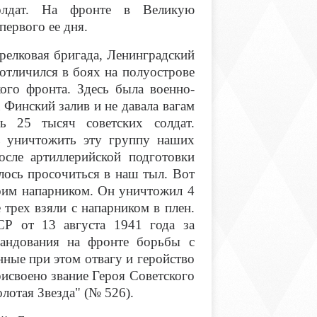
олдат. На фронте в Великую
 первого ее дня.
трелковая бригада, Ленинградский
отличился в боях на полуострове
кого фронта. Здесь была военно-
 Финский залив и не давала вагам
сь 25 тысяч советских солдат.
ь уничтожить эту группу наших
сле артиллерийской подготовки
лось просочиться в наш тыл. Вот
воим напарником. Он уничтожил 4
 трех взяли с напарником в плен.
Р от 13 августа 1941 года за
мандования на фронте борьбы с
ные при этом отвагу и геройство
своено звание Героя Советского
лотая Звезда" (№ 526).