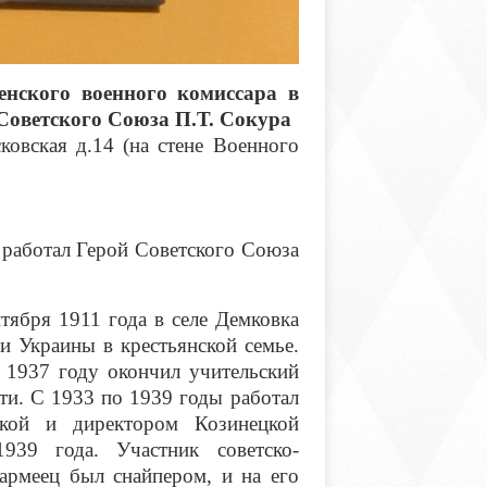
енского военного комиссара в
Советского Союза П.Т. Сокура
кая д.14 (на стене Военного
. работал Герой Советского Союза
ября 1911 года в селе Демковка
и Украины в крестьянской семье.
 1937 году окончил учительский
ти. С 1933 по 1939 годы работал
ской и директором Козинецкой
39 года. Участник советско-
армеец был снайпером, и на его