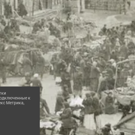
тки
 подключенные к
екс Метрика,