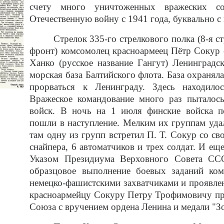
счету много уничтоженных вражеских с
Отечественную войну с 1941 года, буквально с
Стрелок 335-го стрелкового полка (8-я с
фронт) комсомолец красноармеец Пётр Сокур 
Ханко (русское название Гангут) Ленинградс
морская база Балтийского флота. База охраняла
прорваться к Ленинграду. Здесь находило
Вражеское командование много раз пыталос
войск. В ночь на 1 июля финские войска по
пошли в наступление. Мелким их группам уда
там одну из групп встретил П. Т. Сокур со с
снайпера, 6 автоматчиков и трех солдат. И еще
Указом Президиума Верховного Совета ССС
образцовое выполнение боевых заданий ко
немецко-фашистскими захватчиками и проявлен
красноармейцу Сокуру Петру Трофимовичу при
Союза с вручением ордена Ленина и медали "Зо