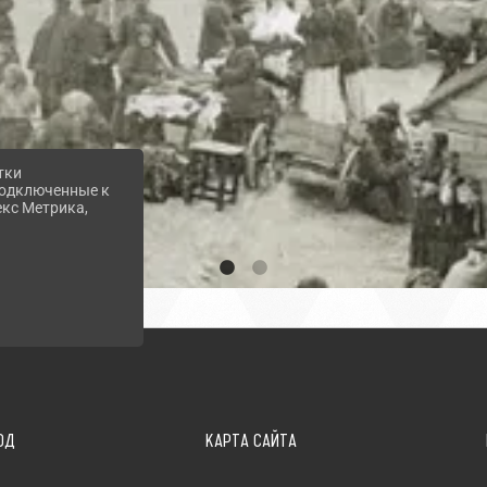
тки
 подключенные к
екс Метрика,
ОД
КАРТА САЙТА