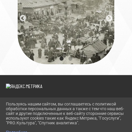
Пользуясь нашим сайтом, вы соглашаетесь с политикой
2026 Г. МПЛК.РФ
обработки персональных данных а также с тем что наш веб-
ВХОД
сайт и другие подключенные к веб-сайту сторонние сервисы
КАРТА САЙТА
используют cookies такие как Яндекс Метрика, "Госуслуги",
ПОЛИТИКА ОБРАБОТКИ ПЕРСОНАЛЬНЫХ ДАННЫХ
"PRO.Культура", "Спутник аналитика".