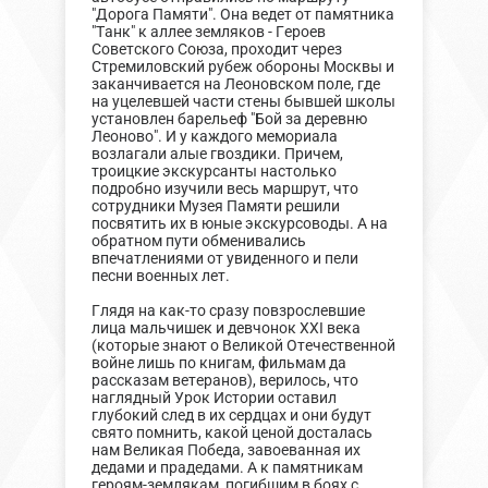
"Дорога Памяти". Она ведет от памятника
"Танк" к аллее земляков - Героев
Советского Союза, проходит через
Стремиловский рубеж обороны Москвы и
заканчивается на Лeoновском поле, где
на уцелевшей части стены бывшей школы
установлен барельеф "Бой за деревню
Леоново". И у каждого мемориала
возлагали алые гвоздики. Причем,
троицкие экскурсанты настолько
подробно изучили весь маршрут, что
сотрудники Музея Памяти решили
посвятить их в юные экскурсоводы. А на
обратном пути обменивались
впечатлениями от увиденного и пели
песни военных лет.
Глядя на как-то сразу повзрослевшие
лица мальчишек и девчонок XXI века
(которые знают о Великой Отечественной
войне лишь по книгам, фильмам да
рассказам ветеранов), верилось, что
наглядный Урок Истории оставил
глубокий след в их сердцах и они будут
свято помнить, какой ценой досталась
нам Великая Победа, завоеванная их
дедами и прадедами. А к памятникам
героям-землякам, погибшим в боях с