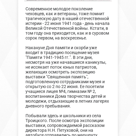
Современное молодое поколение
чеховцев, как и ветераны, тоже помнит
трагическую дату в нашей отечественной
истерии - 22 июня 1941 года - день начала
Великой Отечественной войны. Кстати, в
том году она приходится, как и в суровом
сорок первом, на воскресенье.
Накануне Дня памяти и скорби уже
входит в традицию посещение музея
"Памяти 1941-1945 гг.". В эти дни,
несмотря на уже начавшиеся каникулы,
не иссякает поток юных патриотов,
желающих осмотреть экспозицию
выставки "Священная память",
подготовленную сотрудниками музея и
открытую со 2 по 22 июня. Ее посетили
учащиеся лицея №4, гимназии № 2,
воспитанники Дома творчества детей и
молодежи, отдыхающие в летних лагерях
дневного пребывания.
Побывали здесь и школьники из села
Троицкого. После осмотра экспозиции
выставки, сопровождаемой рассказом
директора Н.Н. Петуховой, они на
автобусе отправились по маршруту