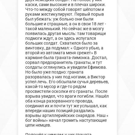
каски, сами высокие и в плечах широки.
Что-то между собой говорят шёпотом и
руками жестикулируют. Первый порыв
был убежать: уж больно они были
большие и страшные, а он в свои 18 лет -
такой маленький. Но сейчас же в мозгу
появилась другая мысль: там товарищи
подмоги ждут, а он здесь испугался
больших солдат. Схватился было за
винтовку, да подумал: « Одного убью, а
второй из автомата меня срежет» В
кармане была граната-лимонка. Достал,
сорвал предохранитель гранаты, и тут
солдаты оглянулись и увидели Ефимова.
Но было уже поздно: граната
разорвалась у них под ногами, а Виктор
успел лечь. Его обсыпали сучья деревьев,
какой-то мусор и где-то рядом
просвистели осколки его гранаты. После
взрыва увидел, что враги погибли. Нашёл
оба конца разорванного провода,
соединил их и почти тут же услышал, как
впереди наших позиций раздались
взрывы артиллерийских снарядов. Наш «
бог войны» начал громить наступающие
цепи немцев.
Подошёл к немцам: у них граната