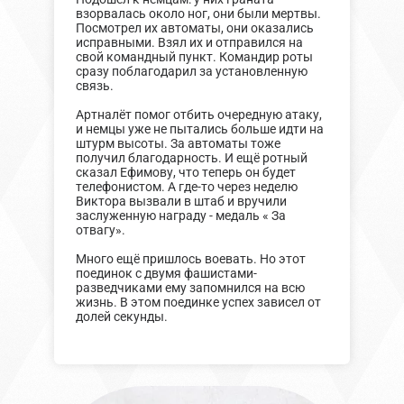
взорвалась около ног, они были мертвы.
Посмотрел их автоматы, они оказались
исправными. Взял их и отправился на
свой командный пункт. Командир роты
сразу поблагодарил за установленную
связь.
Артналёт помог отбить очередную атаку,
и немцы уже не пытались больше идти на
штурм высоты. За автоматы тоже
получил благодарность. И ещё ротный
сказал Ефимову, что теперь он будет
телефонистом. А где-то через неделю
Виктора вызвали в штаб и вручили
заслуженную награду - медаль « За
отвагу».
Много ещё пришлось воевать. Но этот
поединок с двумя фашистами-
разведчиками ему запомнился на всю
жизнь. В этом поединке успех зависел от
долей секунды.