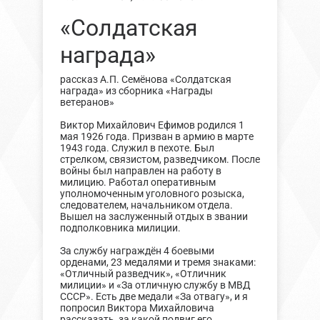
«Солдатская
награда»
рассказ А.П. Семёнова «Солдатская
награда» из сборника «Награды
ветеранов»
Виктор Михайлович Ефимов родился 1
мая 1926 года. Призван в армию в марте
1943 года. Служил в пехоте. Был
стрелком, связистом, разведчиком. После
войны был направлен на работу в
милицию. Работал оперативным
уполномоченным уголовного розыска,
следователем, начальником отдела.
Вышел на заслуженный отдых в звании
подполковника милиции.
За службу награждён 4 боевыми
орденами, 23 медалями и тремя знаками:
«Отличный разведчик», «Отличник
милиции» и «За отличную службу в МВД
СССР». Есть две медали «За отвагу», и я
попросил Виктора Михайловича
рассказать, за какой подвиг его