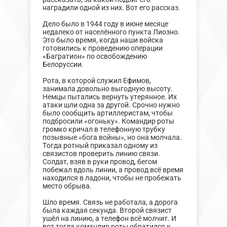
наградили одной из них. Вот его рассказ.
Дело было в 1944 году в июне месяце
недалеко от населённого пункта Лиозно.
Это было время, когда наши войска
готовились к проведению операции
«Багратион» по освобождению
Белоруссии.
Рота, в которой служил Ефимов,
занимала довольно выгодную высоту.
Немцы пытались вернуть утерянное. Их
атаки шли одна за другой. Срочно нужно
было сообщить артиллеристам, чтобы
подбросили «огоньку». Командир роты
громко кричал в телефонную трубку
позывные «бога войны», но она молчала.
Тогда ротный приказал одному из
связистов проверить линию связи.
Солдат, взяв в руки провод, бегом
побежал вдоль линии, а провод всё время
находился в ладони, чтобы не пробежать
место обрыва.
Шло время. Связь не работала, а дорога
была каждая секунда. Второй связист
ушёл на линию, а телефон всё молчит. И
вот тогда командир роты обратился к