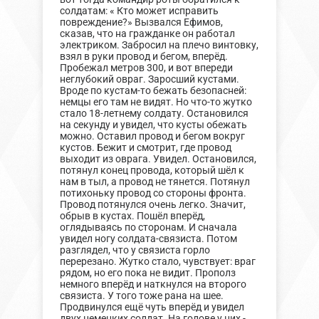
солдатам: « Кто может исправить
повреждение?» Вызвался Ефимов,
сказав, что на гражданке он работал
электриком. Забросил на плечо винтовку,
взял в руки провод и бегом, вперёд.
Пробежал метров 300, и вот впереди
неглубокий овраг. Заросший кустами.
Вроде по кустам-то бежать безопасней:
немцы его там не видят. Но что-то жутко
стало 18-летнему солдату. Остановился
на секунду и увидел, что кусты обежать
можно. Оставил провод и бегом вокруг
кустов. Бежит и смотрит, где провод
выходит из оврага. Увидел. Остановился,
потянул конец провода, который шёл к
нам в тыл, а провод не тянется. Потянул
потихоньку провод со стороны фронта.
Провод потянулся очень легко. Значит,
обрыв в кустах. Пошёл вперёд,
оглядываясь по сторонам. И сначала
увидел ногу солдата-связиста. Потом
разглядел, что у связиста горло
перерезано. Жутко стало, чувствует: враг
рядом, но его пока не видит. Прополз
немного вперёд и наткнулся на второго
связиста. У того тоже рана на шее.
Продвинулся ещё чуть вперёд и увидел
двух немецких солдат. На голове у них -