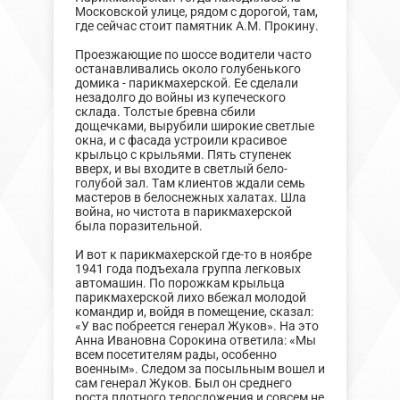
Московской улице, рядом с дорогой, там,
где сейчас стоит памятник А.М. Прокину.
Проезжающие по шоссе водители часто
останавливались около голубенького
домика - парикмахерской. Ее сделали
незадолго до войны из купеческого
склада. Толстые бревна сбили
дощечками, вырубили широкие светлые
окна, и с фасада устроили красивое
крыльцо с крыльями. Пять ступенек
вверх, и вы входите в светлый бело-
голубой зал. Там клиентов ждали семь
мастеров в белоснежных халатах. Шла
война, но чистота в парикмахерской
была поразительной.
И вот к парикмахерской где-то в ноябре
1941 года подъехала группа легковых
автомашин. По порожкам крыльца
парикмахерской лихо вбежал молодой
командир и, войдя в помещение, сказал:
«У вас побреется генерал Жуков». На это
Анна Ивановна Сорокина ответила: «Мы
всем посетителям рады, особенно
военным». Следом за посыльным вошел и
сам генерал Жуков. Был он среднего
роста плотного телосложения и совсем не