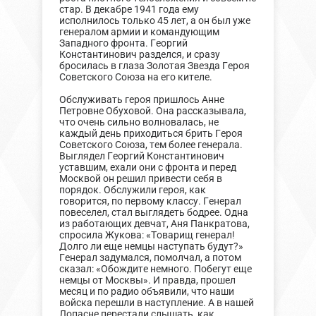
стар. В декабре 1941 года ему
исполнилось только 45 лет, а он был уже
генералом армии и командующим
Западного фронта. Георгий
Константинович разделся, и сразу
бросилась в глаза Золотая Звезда Героя
Советского Союза на его кителе.
Обслуживать героя пришлось Анне
Петровне Обуховой. Она рассказывала,
что очень сильно волновалась, не
каждый день приходиться брить Героя
Советского Союза, тем более генерала.
Выглядел Георгий Константинович
уставшим, ехали они с фронта и перед
Москвой он решил привести себя в
порядок. Обслужили героя, как
говорится, по первому классу. Генерал
повеселел, стал выглядеть бодрее. Одна
из работающих девчат, Аня Панкратова,
спросила Жукова: «Товарищ генерал!
Долго ли еще немцы наступать будут?»
Генерал задумался, помолчал, а потом
сказал: «Обождите немного. Побегут еще
немцы от Москвы». И правда, прошел
месяц и по радио объявили, что наши
войска перешли в наступление. А в нашей
Лопасне перестали слышать, как