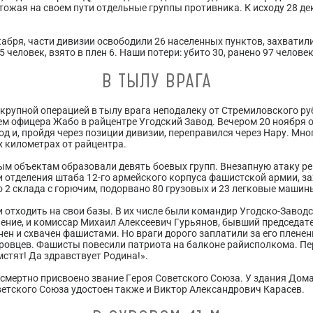
ожая на своем пути отдельные группы противника. К исходу 28 де
екабря, части дивизии освободили 26 населенных пунктов, захватили 
 человек, взято в плен 6. Наши потери: убито 30, ранено 97 человек
В ТЫЛУ ВРАГА
крупной операцией в тылу врага неподалеку от Стремиловского ру
м офицера Жабо в райцентре Угодский Завод. Вечером 20 ноября о
од и, пройдя через позиции дивизии, переправился через Нару. Мн
х километрах от райцентра.
м объектам образовали девять боевых групп. Внезапную атаку реш
 отделения штаба 12-го армейского корпуса фашистской армии, 
 2 склада с горючим, подорвано 80 грузовых и 23 легковые машин
 отходить на свои базы. В их числе были командир Угодско-Завод
ение, и комиссар Михаил Алексеевич Гурьянов, бывший председат
нен и схвачен фашистами. Но враги дорого заплатили за его плене
ровцев. Фашисты повесили патриота на балконе райисполкома. Пер
стят! Да здравствует Родина!».
смертно присвоено звание Героя Советского Союза. У здания Дом
ветского Союза удостоен также и Виктор Александрович Карасев.