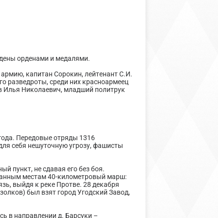
ждены орденами и медалями.
 армию, капитан Сорокин, лейтенант С.И.
го разведроты, среди них красноармеец
в Илья Николаевич, младший политрук
 года. Передовые отряды 1316
 для себя нешуточную угрозу, фашисты
й пункт, не сдавая его без боя.
ванным местам 40-километровый марш:
зь, выйдя к реке Протве. 28 декабря
золков) был взят город Угодский Завод,
сь в направлении д. Барсуки –