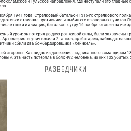
локоламское и Тульское направления, где наступали его главные с
ила.
ноября 1941 года. Стрелковый батальон 1316-го стрелкового пол
дготовки атаковал противника и выбил его из опорных пунктов Лео
 числе танки и авиацию, батальон к утру 16 ноября отошел на исхо
зный урон: он потерял до двух рот живой силы, были захвачены тр
. Артиллеристы уничтожили 7 танков, артбатарею, наблюдательный
енитчики сбили два бомбардировщика «Хейнкель».
ей стороны. Как видно из донесения, подписанного командиром 13
вым, эта часть потеряла в боях 492 человека, из них 102 убитых, 
РАЗВЕДЧИКИ