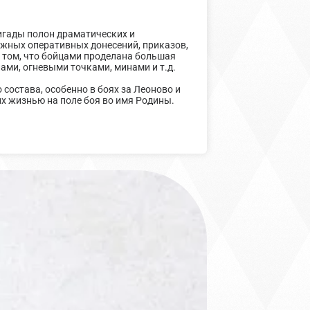
игады полон драматических и
ожных оперативных донесений, приказов,
о том, что бойцами проделана большая
ми, огневыми точками, минами и т.д.
 состава, особенно в боях за Леоново и
х жизнью на поле боя во имя Родины.