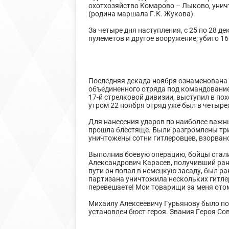
охотхозяйство Комарово – Лыково, уничт
(родина маршала Г.К. Жукова).
За четыре дня наступления, с 25 по 28 д
пулеметов и другое вооружение; убито 165
Последняя декада ноября ознаменована 
объединенного отряда под командование
17-й стрелковой дивизии, выступил в пох
утром 22 ноября отряд уже был в четыре
Для нанесения ударов по наиболее важны
прошла блестяще. Были разгромлены три
уничтожены сотни гитлеровцев, взорвано
Выполнив боевую операцию, бойцы стали
Александрович Карасев, получивший ран
пути он попал в немецкую засаду, был ра
партизана уничтожила нескольких гитле
перевешаете! Мои товарищи за меня отом
Михаилу Алексеевичу Гурьянову было по
установлен бюст героя. Звания Героя Со