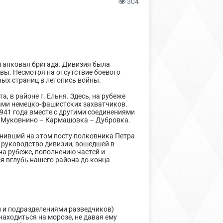
304
 танковая бригада. Дивизия была
вы. Несмотря на отсутствие боевого
ных страниц в летопись войны.
, в районе г. Ельня. Здесь, на рубеже
ами немецко-фашистских захватчиков.
941 года вместе с другими соединениями
– Муковнино – Кармашовка – Дубровка.
нивший на этом посту полковника Петра
е руководство дивизии, вошедшей в
на рубеже, пополнению частей и
я вглубь нашего района до конца
й и подразделениями разведчиков)
аходиться на морозе, не давая ему