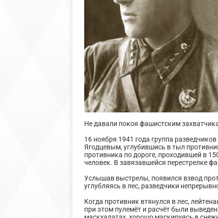
Не давали покоя фашистским захватчика
16 ноября 1941 года группа разведчико
Ягодцевым, углубившись в тыл противник
противника по дороге, проходившей в 15
человек. В завязавшейся перестрелке ф
Услышав выстрелы, появился взвод прот
углубляясь в лес, разведчики непрерыв
Когда противник втянулся в лес, лейтен
при этом пулемёт и расчёт были выведены
маскхалатах, хорошо маскируясь в снежн