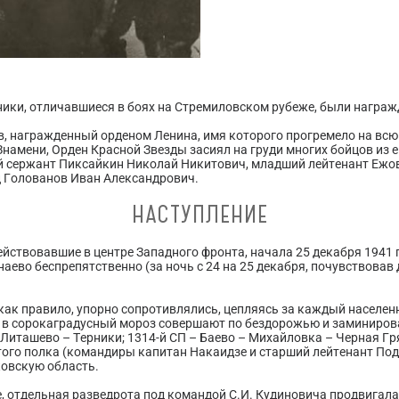
ики, отличавшиеся в боях на Стремиловском рубеже, были награ
в, награжденный орденом Ленина, имя которого прогремело на всю
намени, Орден Красной Звезды засиял на груди многих бойцов из е
 сержант Пиксайкин Николай Никитович, младший лейтенант Ежо
ц Голованов Иван Александрович.
НАСТУПЛЕНИЕ
 действовавшие в центре Западного фронта, начала 25 декабря 1941
наево беспрепятственно (за ночь с 24 на 25 декабря, почувствовав
как правило, упорно сопротивлялись, цепляясь за каждый населенны
 в сорокаградусный мороз совершают по бездорожью и заминиро
Литашево – Терники; 1314-й СП – Баево – Михайловка – Черная Гря
того полка (командиры капитан Накаидзе и старший лейтенант Под
ковскую область.
, отдельная разведрота под командой С.И. Кудиновича продвигала