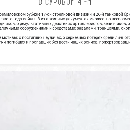
В СУРОВОМ 41-М
емиловском рубеже 17-ой стрелковой дивизии и 26-й танковой бр
первого года войны. В их архивных документах множество всевозм
дчиков, о результативных действиях артиллеристов, зенитчиков, 
зличными сооружениями и средствами: завалами, траншеями, окопа
е мотивы: о постигших неудачах, о серьезных потерях среди личного
тни погибших и пропавших без вести наших воинов, пожертвовавши