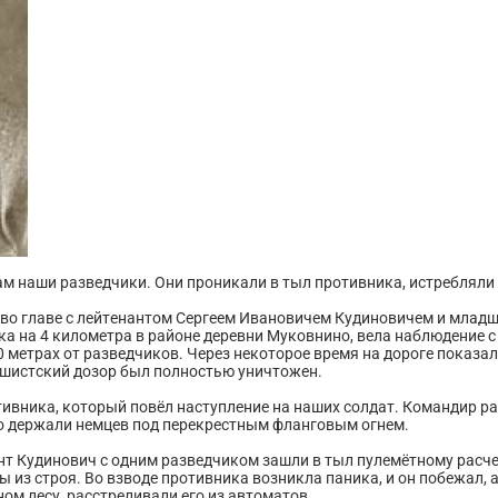
м наши разведчики. Они проникали в тыл противника, истребляли 
в во главе с лейтенантом Сергеем Ивановичем Кудиновичем и мла
а на 4 километра в районе деревни Муковнино, вела наблюдение с
0 метрах от разведчиков. Через некоторое время на дороге показа
ашистский дозор был полностью уничтожен.
ивника, который повёл наступление на наших солдат. Командир ра
но держали немцев под перекрестным фланговым огнем.
ант Кудинович с одним разведчиком зашли в тыл пулемётному расче
 из строя. Во взводе противника возникла паника, и он побежал, 
ом лесу, расстреливали его из автоматов.