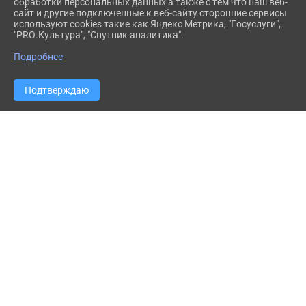
обработки персональных данных а также с тем что наш веб-
сайт и другие подключенные к веб-сайту сторонние сервисы
используют cookies такие как Яндекс Метрика, "Госуслуги",
"PRO.Культура", "Спутник аналитика".
Подробнее
Подтверждаю
2026 Г. МПЛК.РФ
ВХОД
КАРТА САЙТА
ПОЛИТИКА ОБРАБОТКИ ПЕРСОНАЛЬНЫХ ДАННЫХ
СДЕЛАНО НА KUBCMS
РАЗРАБОТКА И ПОДДЕРЖКА