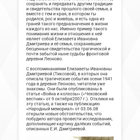
сохранять и передавать другим традиции
и свидетельства прошлого своей семьи, а
вместе с тем и края, в котором ты
родился, рос и живёшь, и есть одна из
граней такого предназначения в жизни
каждого из нас. Именно пример такого
понимания жизни и отношения к ней
являет собой Елизавета Ивановна
Дмитриева и её семья, сохранившие
бесценные свидетельства трагической и
почти забытой ныне судьбы фронтовой
деревни Леоново.
С воспоминаниями Елизаветы Ивановны
Дмитриевой (Тиксовой), в которых она
описала трагические события осени 1941
года в деревне Леоново, читатели уже
знакомы. Они были опубликованы в
статье «Война и колхозы» («Чеховский
вестник» от 9 октября2007 г.). Отклики на
эту статью, а также на публикацию
«Народный мемориал» от 03.06.08
открыли новые обстоятельства, что
побудило автора провести исследования,
дополняющие картину далёких событий,
описанных Е.И. Дмитриевой.