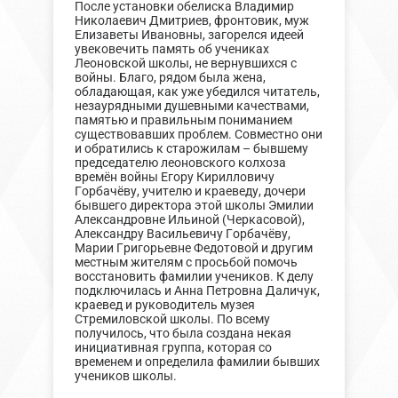
После установки обелиска Владимир
Николаевич Дмитриев, фронтовик, муж
Елизаветы Ивановны, загорелся идеей
увековечить память об учениках
Леоновской школы, не вернувшихся с
войны. Благо, рядом была жена,
обладающая, как уже убедился читатель,
незаурядными душевными качествами,
памятью и правильным пониманием
существовавших проблем. Совместно они
и обратились к старожилам – бывшему
председателю леоновского колхоза
времён войны Егору Кирилловичу
Горбачёву, учителю и краеведу, дочери
бывшего директора этой школы Эмилии
Александровне Ильиной (Черкасовой),
Александру Васильевичу Горбачёву,
Марии Григорьевне Федотовой и другим
местным жителям с просьбой помочь
восстановить фамилии учеников. К делу
подключилась и Анна Петровна Даличук,
краевед и руководитель музея
Стремиловской школы. По всему
получилось, что была создана некая
инициативная группа, которая со
временем и определила фамилии бывших
учеников школы.