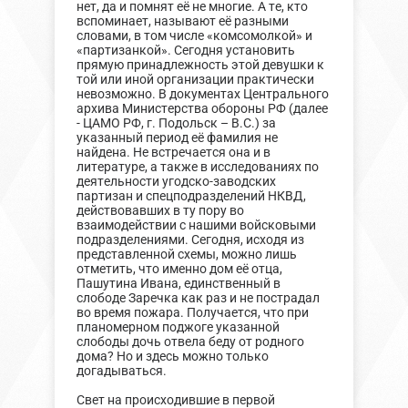
нет, да и помнят её не многие. А те, кто
вспоминает, называют её разными
словами, в том числе «комсомолкой» и
«партизанкой». Сегодня установить
прямую принадлежность этой девушки к
той или иной организации практически
невозможно. В документах Центрального
архива Министерства обороны РФ (далее
- ЦАМО РФ, г. Подольск – В.С.) за
указанный период её фамилия не
найдена. Не встречается она и в
литературе, а также в исследованиях по
деятельности угодско-заводских
партизан и спецподразделений НКВД,
действовавших в ту пору во
взаимодействии с нашими войсковыми
подразделениями. Сегодня, исходя из
представленной схемы, можно лишь
отметить, что именно дом её отца,
Пашутина Ивана, единственный в
слободе Заречка как раз и не пострадал
во время пожара. Получается, что при
планомерном поджоге указанной
слободы дочь отвела беду от родного
дома? Но и здесь можно только
догадываться.
Свет на происходившие в первой