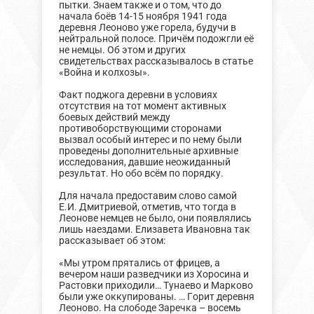
пытки. Знаем также и о том, что до
начала боёв 14-15 ноября 1941 года
деревня Леоново уже горела, будучи в
нейтральной полосе. Причём подожгли её
не немцы. Об этом и других
свидетельствах рассказывалось в статье
«Война и колхозы».
Факт поджога деревни в условиях
отсутствия на тот момент активных
боевых действий между
противоборствующими сторонами
вызвал особый интерес и по нему были
проведены дополнительные архивные
исследования, давшие неожиданный
результат. Но обо всём по порядку.
Для начала предоставим слово самой
Е.И. Дмитриевой, отметив, что тогда в
Леонове немцев не было, они появлялись
лишь наездами. Елизавета Ивановна так
рассказывает об этом:
«Мы утром прятались от фрицев, а
вечером наши разведчики из Хоросина и
Растовки приходили… Тунаево и Марково
были уже оккупированы. … Горит деревня
Леоново. На слободе Заречка – восемь