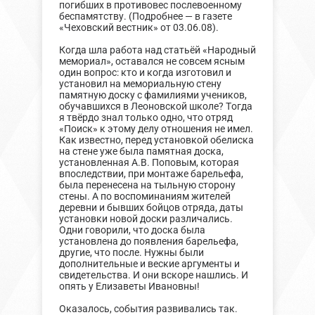
погибших в противовес послевоенному
беспамятству. (Подробнее — в газете
«Чеховский вестник» от 03.06.08).
Когда шла работа над статьёй «Народный
мемориал», оставался не совсем ясным
один вопрос: кто и когда изготовил и
установил на мемориальную стену
памятную доску с фамилиями учеников,
обучавшихся в Леоновской школе? Тогда
я твёрдо знал только одно, что отряд
«Поиск» к этому делу отношения не имел.
Как известно, перед установкой обелиска
на стене уже была памятная доска,
установленная А.В. Поповым, которая
впоследствии, при монтаже барельефа,
была перенесена на тыльную сторону
стены. А по воспоминаниям жителей
деревни и бывших бойцов отряда, даты
установки новой доски различались.
Одни говорили, что доска была
установлена до появления барельефа,
другие, что после. Нужны были
дополнительные и веские аргументы и
свидетельства. И они вскоре нашлись. И
опять у Елизаветы Ивановны!
Оказалось, события развивались так.