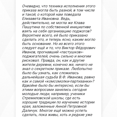
Очевидно, что техника исполнения этого
приказа могла быть разной, в том числе
и такой, о которой нам поведала
Елизавета Ивановна. Ведь,
действительно, не могла же Клава
Пашутина по собственной инициативе
взять на себя организацию поджогов?
Вероятнее всего, ей было приказано
сделать это, и теперь ясно, каким могло
быть основание. Но из всего этого
следует ещё и то, что Виктор Фёдорович
Иванов, прогнавший «пастушков»-
поджигателей, очень сильно и многим
рисковал. Правда, он, как и другие
жители деревни, конечно же, ничего не
знал о секретном приказе. Любопытно
было бы узнать, как сложилась
дальнейшая судьба В.Ф. Иванова, равно
как и самой «комсомолки-партизанки»?
Вдвойне было бы интересно, если бы
этими вопросами занялись сегодня
молодые люди, например, ученики
Стремиловской школы, где есть
хорошие традиции по изучению истории
края, заложенные Анной Петровной
Даличук. Многое ещё можно успеть
сделать, пока живы, хоть и редкие уже