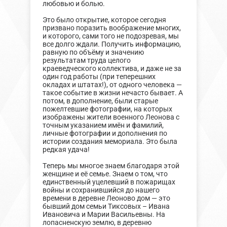
любовью и болью.
Это было открытие, которое сегодня
призвано поразить воображение многих,
и которого, сами того не подозревая, мы
все долго ждали. Получить информацию,
равную по объёму и значению
результатам труда целого
краеведческого коллектива, и даже не за
один год работы (при теперешних
окладах и штатах!), от одного человека —
такое событие в жизни нечасто бывает. А
потом, в дополнение, были старые
пожелтевшие фотографии, на которых
изображены жители военного Леонова с
точным указанием имён и фамилий,
личные фотографии и дополнения по
истории создания мемориала. Это была
редкая удача!
Теперь мы многое знаем благодаря этой
женщине и её семье. Знаем о том, что
единственный уцелевший в пожарищах
войны и сохранившийся до нашего
времени в деревне Леоново дом — это
бывший дом семьи Тиксовых – Ивана
Ивановича и Марии Васильевны. На
лопасненскую землю, в деревню