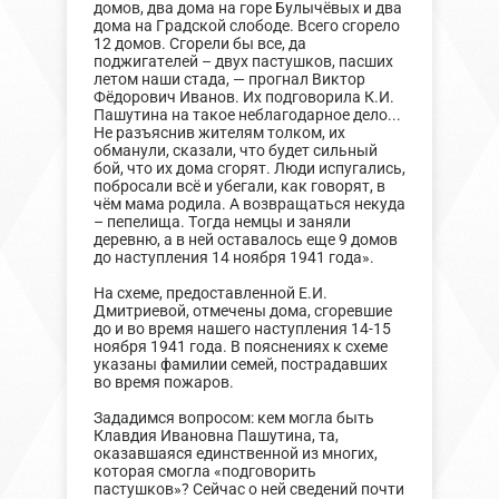
домов, два дома на горе Булычёвых и два
дома на Градской слободе. Всего сгорело
12 домов. Сгорели бы все, да
поджигателей – двух пастушков, пасших
летом наши стада, — прогнал Виктор
Фёдорович Иванов. Их подговорила К.И.
Пашутина на такое неблагодарное дело...
Не разъяснив жителям толком, их
обманули, сказали, что будет сильный
бой, что их дома сгорят. Люди испугались,
побросали всё и убегали, как говорят, в
чём мама родила. А возвращаться некуда
– пепелища. Тогда немцы и заняли
деревню, а в ней оставалось еще 9 домов
до наступления 14 ноября 1941 года».
На схеме, предоставленной Е.И.
Дмитриевой, отмечены дома, сгоревшие
до и во время нашего наступления 14-15
ноября 1941 года. В пояснениях к схеме
указаны фамилии семей, пострадавших
во время пожаров.
Зададимся вопросом: кем могла быть
Клавдия Ивановна Пашутина, та,
оказавшаяся единственной из многих,
которая смогла «подговорить
пастушков»? Сейчас о ней сведений почти