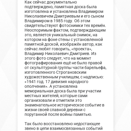
Как сейчас документально
подтверждено, памятная доска была
изготовлена и установлена Владимиром
Николаевичем Дмитриевым и его сыном
Владимиром в 1985 году. Об этом
свидетельствуют фотоснимки тех времён.
Неоспоримым фактом, подтверждающим
это, является уникальный снимок, на
котором на фоне стены с установленной
памятной доской, изображён автор, как
сейчас любят говорить, «проекта»,
Владимир Николаевич Дмитриев. Из
этого фото следует, что на момент
фотографирования ещё не было правой
от скульптурной группы части барельефа,
изготовленного Строгановским
художественным училищем, с надписью:
«1941 год. 17 дивизия народного
ополчения». А установлена
мемориальная доска была при участии
местных жителей, которые сами
организовали и отметили это
знаменательное историческое событие в
жизни своей славной деревни с
поруганной после войны памятью.
Так было восстановлено недостающее
звено в цепи взаимосвязанных событий