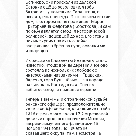
Бегичево, они приехали из далёкой
Эстонии ещё до революции, чтобы
батрачить у помещика Голяшкина, и
осели здесь навсегда. Этот, совсем ветхий
дом, в котором ныне проживает Мария
Григорьевна Федотова (Короткова), и сам
по себе является сегодня исторической
реликвией, дошедшей до нас. Его стены и
поныне хранят память о войне –
застрявшие в брёвнах пули, осколки мин
и снарядов.
Из рассказа Елизаветы Ивановны стало
известно, что до войны деревня Леоново
состояла из нескольких слободок с
интересными названиями – Градская,
Заречка, гора Булычёвых — и в народе
называлась Раскидаевка. Совсем
забытое сегодня название деревни!
Теперь знаем мы и о трагической судьбе
раненного офицера, предположительно –
капитана Афанасьева, начальника штаба
1316 стрелкового полка 17-й стрелковой
дивизии народного ополчения Москвы,
зверски замученного фашистами 15
ноября 1941 года, но ничего не
сказавшего оккупантам, несмотря на