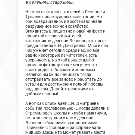
в селениях, старожилы.
Не много осталось жителей в Леонове и
Тунаеве после суровых испытаний. Но
они возвращались и восстанавливали
разрушенное войной хозяйство.
Вглядитесь в лица этих людей на фото и
прочитайте списки жителей –
колхозников деревни Леоново, которые
предоставила Е.И. Дмитриева. Многих из
них уже нет сегодня среди нас, но всё
равно некоторые из читателей, есть
уверенность, на этой выцветшей от
времени фотокарточке могут узнать
своих родных, близких и знакомых.
Нелегко им было начинать тогда
отстраивать всё заново и работать до
устали для достижения полной победы
над врагом. Давайте вспомним их
добрым словом!
А вот как описывает Е.И. Дмитриева
события послевоенные: «…Когда делали в
Стремилове у школы и клуба памятники,
вот как поступали у нас в деревне
Леоново с бывшими захоронениями.
Приехали с гробами и расспрашивали
живших здесь, кто может указать места