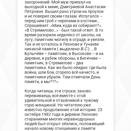
захоронений. Мой муж приехал на
выходной к маме, Дмитриевой Анастасии
Петровне. Вышел рано утром на проулок
и не поверил своим глазам. Испугался –
перед ним гроб с черепами и костями…
Спрашивает: «Мам, куда их собирают?».
«В Стремилово…» - был такой ответ. В то
время разорили недалеко от школы, на
лугу, памятник-могилу в ограде, и увезли.
Так и не осталось в Леонове и Тунаеве
никакой памяти (
выделено В.С.
). …В
Булычёве – памятник, в Высокове – и на
деревне, и рубеж обороны, в Бегичеве –
памятник, в Стремилове – два
памятника. Как же было обидно: где была
война, шли бои, сгорело всё начисто, и
памятники убрали. Там отмечали День
памяти, а мы???».
Когда читаешь эти строки, заново
переживаешь всё вместе с этой
удивительной и отзывчивой к чужому
горю женщиной. Но читателю уже
известно продолжение этой истории. 23
октября 1982 года в деревне Леоново
стараниями многих неравнодушных
людей был открыт обелиск, положивший
начало новому отношению к памяти