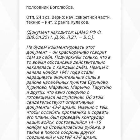
полковник Боголюбов.
Отп. 24 экз. Верно: нач. секретной части,
техник – инт. 2 ранга Кулаков.
(Документ находится: ЦАМО РФ Ф.
208.Оп.2511. Д.69. Л.21. — В.С.)
.
Не будем комментировать этот
документ – он красноречиво говорит
сам за себя. Подчеркнём только, что в
то время обстановка действительно
накалялась с каждым днём. Немцы с
начала ноября 1941 года стали
наращивать значительные силы в
районе населённых пунктов Буриново,
Курилово, Марфино, Марьино, Тарутино
и других, что явно говорило о
готовящемся наступлении. Об этом
свидетельствуют оперативные
документы 43-й армии. Именно с тем,
чтобы ослабить противника и сорвать
его планы, был проведён контрудар
наших войск, состоявшийся 14–15
ноября на Стремиловском рубеже, а
также в полосе обороны других
соединений и частей 43-й армии
.