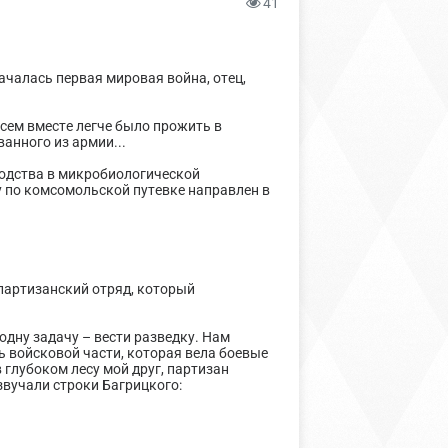
41
ачалась первая мировая война, отец,
всем вместе легче было прожить в
анного из армии...
водства в микробиологической
ду по комсомольской путевке направлен в
партизанский отряд, который
дну задачу – вести разведку. Нам
 войсковой части, которая вела боевые
 глубоком лесу мой друг, партизан
звучали строки Багрицкого: