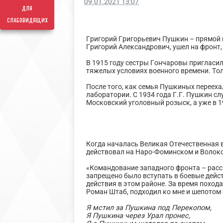
09.01.2021 13:07
для
слабовидящих
Григорий Григорьевич Пушкин – прямой п
Григорий Александрович, ушел на фронт,
В 1915 году сестры Гончаровы пригласил
тяжелых условиях военного времени. Тол
После того, как семья Пушкиных переех
лаборатории. С 1934 года Г.Г. Пушкин с
Московский уголовный розыск, а уже в 
Когда началась Великая Отечественная 
действовал на Наро-Фоминском и Волок
«Командование западного фронта – расс
запрещено было вступать в боевые дейс
действия в этом районе. За время похода
Роман Штаб, подходил ко мне и шепотом 
Я мстил за Пушкина под Перекопом,
Я Пушкина через Урал пронес,