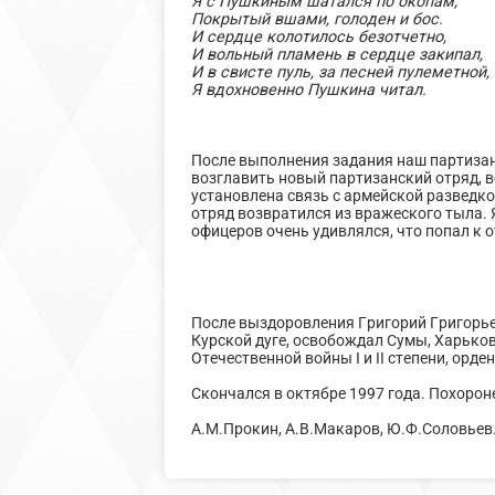
Я с Пушкиным шатался по окопам,
Покрытый вшами, голоден и бос.
И сердце колотилось безотчетно,
И вольный пламень в сердце закипал,
И в свисте пуль, за песней пулеметной,
Я вдохновенно Пушкина читал.
После выполнения задания наш партизан
возглавить новый партизанский отряд, 
установлена связь с армейской разведко
отряд возвратился из вражеского тыла. 
офицеров очень удивлялся, что попал к о
После выздоровления Григорий Григорье
Курской дуге, освобождал Сумы, Харько
Отечественной войны I и II степени, орд
Скончался в октябре 1997 года. Похоро
А.М.Прокин, А.В.Макаров, Ю.Ф.Соловьев.