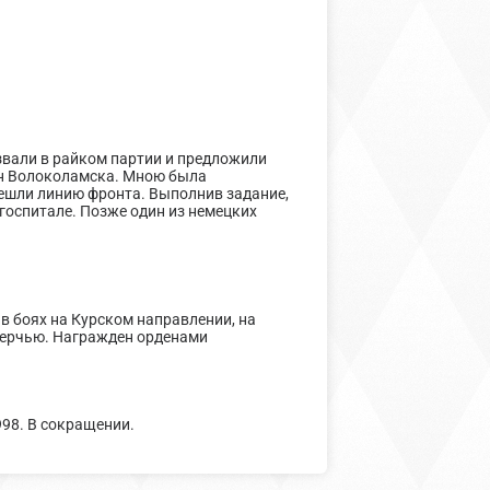
звали в райком партии и предложили
йон Волоколамска. Мною была
решли линию фронта. Выполнив задание,
 госпитале. Позже один из немецких
в боях на Курском направлении, на
 Керчью. Награжден орденами
998. В сокращении.