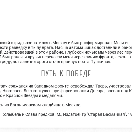
ский отряд возвратился в Москву и был расформирован. Меня вы
вести разведку в тылу врага. Нас на автомашинах доставили в ра
й, действовавшей в этом районе. Глубокой ночью мы через лес пе
Я был ранен, и друзья перенесли меня через линию фронта, лежал в
тряду, во главе которого стоял правнук поэта Пушкина».
ПУТЬ К ПОБЕДЕ
вич сражался на Западном фронте, освобождал Тверь, участвовал 
в, Николаев. Был контужен при форсировании Днепра, воевал под
еном Красной Звезды и медалями.
нен на Ваганьковском кладбище в Москве.
 Колыбель и Слава предков. М., Издатцентр "Старая Басманная", 1