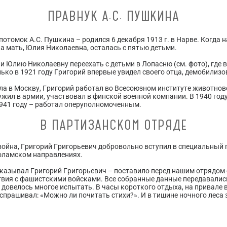
ПРАВНУК А.С. ПУШКИНА
отомок А.С. Пушкина – родился 6 декабря 1913 г. в Нарве. Когда н
 а мать, Юлия Николаевна, осталась с пятью детьми.
и Юлию Николаевну переехать с детьми в Лопасню (см. фото), где 
ько в 1921 году Григорий впервые увидел своего отца, демобилизов
ала в Москву, Григорий работал во Всесоюзном институте животно
лужил в армии, участвовал в финской военной компании. В 1940 го
1941 году – работал оперуполномоченным.
В ПАРТИЗАНСКОМ ОТРЯДЕ
война, Григорий Григорьевич добровольно вступил в специальный 
оламском направлениях.
казывал Григорий Григорьевич – поставило перед нашим отрядом о
твия с фашистскими войсками. Все собранные данные передавались
 довелось многое испытать. В часы короткого отдыха, на привале в
спрашивал: «Можно ли почитать стихи?». И в тишине ночного леса 