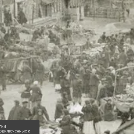
тки
 подключенные к