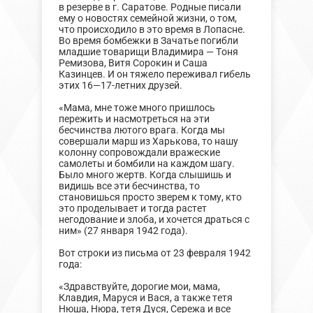
в резерве в г. Саратове. Родные писали
ему о новостях семейной жизни, о том,
что происходило в это время в Лопасне.
Во время бомбежки в Зачатье погибли
младшие товарищи Владимира — Тоня
Ремизова, Витя Сорокин и Саша
Казинцев. И он тяжело переживал гибель
этих 16—17-летних друзей.
«Мама, мне тоже много пришлось
пережить и насмотреться на эти
бесчинства лютого врага. Когда мы
совершали марш из Харькова, то нашу
колонну сопровождали вражеские
самолеты и бомбили на каждом шагу.
Было много жертв. Когда слышишь и
видишь все эти бесчинства, то
становишься просто зверем к тому, кто
это проделывает и тогда растет
негодование и злоба, и хочется драться с
ним» (27 января 1942 года).
Вот строки из письма от 23 февраля 1942
года:
«Здравствуйте, дорогие мои, мама,
Клавдия, Маруся и Вася, а также тетя
Нюша, Нюра, тетя Дуся, Сережа и все