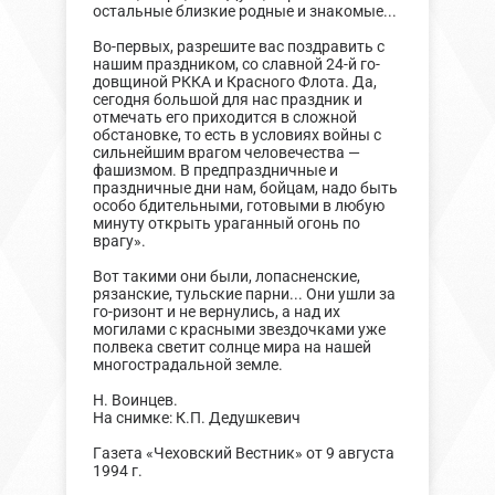
остальные близкие родные и знакомые...
Во-первых, разрешите вас поздравить с
нашим праздником, со славной 24-й го-
довщиной РККА и Красного Флота. Да,
сегодня большой для нас праздник и
отмечать его приходится в сложной
обстановке, то есть в условиях войны с
сильнейшим врагом человечества —
фашизмом. В предпраздничные и
праздничные дни нам, бойцам, надо быть
особо бдительными, готовыми в любую
минуту открыть ураганный огонь по
врагу».
Вот такими они были, лопасненские,
рязанские, тульские парни... Они ушли за
го-ризонт и не вернулись, а над их
могилами с красными звездочками уже
полвека светит солнце мира на нашей
многострадальной земле.
Н. Воинцев.
На снимке: К.П. Дедушкевич
Газета «Чеховский Вестник» от 9 августа
1994 г.