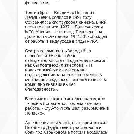
фашистами.
Третий брат — Владимир Петрович
Дедушкевич, родился в 1921 году.
Сохранилась его трудовая книжка. В ней
всего три записи: 1937 г. Лопасненская
МТС. Ученик — счетовод. Переведен на
должность счетовода. 1941. Освобожден
от работы в виду ухода в ряды РККА.
Сестра вспоминает: «Володя был
способный. Очень любил
самодеятельность». В одном из писем он
как бы подтвердил эти слова: «На
красноармейском смотре наше
подразделение заняло второе место. А
мне лично за художественное чтение сам
командир дивизии вынес
благодарность».
В письме к сестре он интересовался, как
теперь в Лопасне поставлена клубная
работа. «Клуб-то, я слышал, разбомбили в
Лопасне».
Артиллерийская часть, в которой служил
Владимир Дедушкевич, участвовала в
боях под Харьковом, а потом находилась