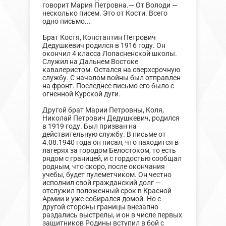
говорит Мария Петровна.— От Володи —
несколько писем. Это от Кости. Всего
одно письмо...
Брат Костя, Константин Петрович
Дедушкевич родился в 1916 году. Он
окончил 4 класса Лопасненской школы.
Служил на Дальнем Востоке
кавалеристом. Остался на сверхсрочную
службу. С началом войны был отправлен
на фронт. Последнее письмо его было с
огненной Курской дуги.
Другой брат Марии Петровны, Коля,
Николай Петрович Дедушкевич, родился
в 1919 году. Был призван на
действительную службу. В письме от
4.08.1940 года он писал, что находится в
лагерях за городом Белостоком, то есть
рядом с границей, и с гордостью сообщал
родным, что скоро, после окончания
учебы, будет пулеметчиком. Он честно
исполнил свой гражданский долг —
отслужил положенный срок в Красной
Армии и уже собирался домой. Но с
другой стороны границы внезапно
раздались выстрелы, и он в числе первых
защитников Родины вступил в бой с