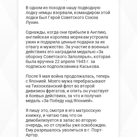
В одном из походов нашу подводную
лодку немцы взорвали, командиром этой
лодки был Герой Советского Союза
Лунин.
Однажды, когда они прибыли в Англию,
английская королева морякам устроила
ужин и подарила ценные подарки за их
отвагу и мужество. За участие в военных
действиях его наградили медалью «За
оборону Советского Заполярья», которая
была вручена 22 апреля 1945 г. за
подписью подполковника Каськова.
После 9 мая война продолжалась, теперь
с Японией. Моего мужа перебрасывают
на Тихоокеанский флот во второй
дивизион фрегатов, и опять он участвует
в боевых действиях, за что и получил
медаль «За Победу над Японией».
Я пишу это, смотря в его матросскую
книжку, и читаю там, что он
демобилизуется в запас во вторую
очередь, но от службы уже освобожден.
Ему разрешалось уволиться в г. Порт-
Артур.