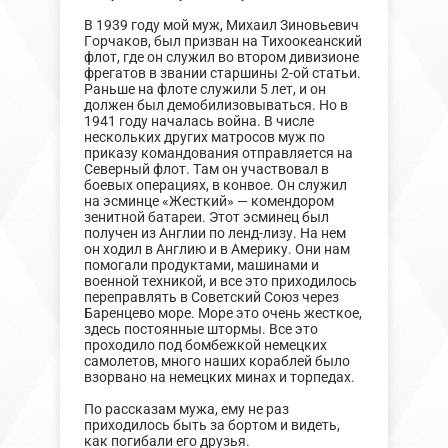
В 1939 году мой муж, Михаил Зиновьевич
Горчаков, был призван на Тихоокеанский
флот, где он служил во втором дивизионе
фрегатов в звании старшины 2-ой статьи.
Раньше на флоте служили 5 лет, и он
должен был демобилизовываться. Но в
1941 году началась война. В числе
нескольких других матросов муж по
приказу командования отправляется на
Северный флот. Там он участвовал в
боевых операциях, в конвое. Он служил
на эсминце «Жесткий» — комендором
зенитной батареи. Этот эсминец был
получен из Англии по ленд-лизу. На нем
он ходил в Англию и в Америку. Они нам
помогали продуктами, машинами и
военной техникой, и все это приходилось
переправлять в Советский Союз через
Баренцево море. Море это очень жесткое,
здесь постоянные штормы. Все это
проходило под бомбежкой немецких
самолетов, много наших кораблей было
взорвано на немецких минах и торпедах.
По рассказам мужа, ему не раз
приходилось быть за бортом и видеть,
как погибали его друзья.