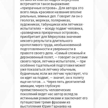
встречается такое выражение:
«призрачные острова». Для автора это
всего лишь красивое название вполне
реальных, земных дел. Говорит ли он о
геологах, моряках, полярниках,
художниках, табунщиках или летчиках-
испытателях — всюду подвиг человека,
«разведчика призрачных островов»,
приобретает для Меркулова значение
некоего результата длительного
кропотливого труда, необыкновенной
подготовленности и уверенности в
правоте своего дела. «Самый сложный и
дерзновенный полет, — говорит он устами
своего героя, летчика-испытателя, — при
особенно тщательной подготовке может
уже показаться летчику обычным,
будничным; если же летчик чувствует, что
он идет на подвиг, — значит, он к полету
еще не готов...». Через пять десятилетий
авиации, через глубокую
преемственность человеческих
поколений ведет нас автор вслед за
истинными романтиками и заключает его
путешествие тремя фразами из
выступления Юрия Гарнаева на