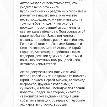
Автор назвал ее повестью о тех, кто
уходит в небо. Это книга
публицистических раздумий о героизме и
романтике нашего века, о мужестве
первопроходцев, «о живых и павших на
том поле брани, где линия окопов
проходит по золотящейся солнечным
светом канве облаков». Построение этой
книги необычно. Здесь нет четкого
сюжета, подробного развития действия.
Герои этой книги — Джимми Коллинз и
Сент-Экзюпери, Сергей Анохин и Юрий
Гарнаев, Александр Щербаков и Коля
Федоров, десятки других знаменитых и
почти неизвестных нам рыцарей неба,
легчиков-испытателей.
Автор документален, как и в самой
первой своей книге. Созданию ее помогли
Юрий Гарнаев, Сергей Анохин, Александр
Щербаков, дружба с которыми, в
сущности, и явилась поводом появления
повести. Следуя за автором, читатели
становятся очевидцами сегодняшних
событий в авиации, совершают глубокие
экскурсы в историю, ворошат