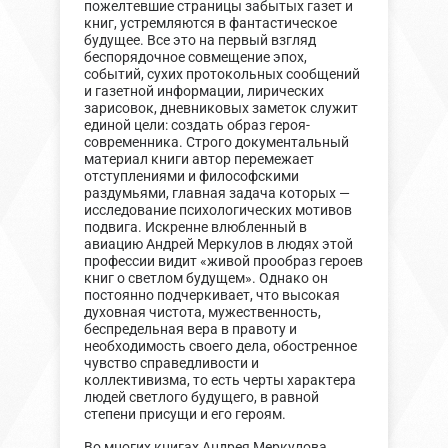
пожелтевшие страницы забытых газет и
книг, устремляются в фантастическое
будущее. Все это на первый взгляд
беспорядочное совмещение эпох,
событий, сухих протокольных сообщений
и газетной информации, лирических
зарисовок, дневниковых заметок служит
единой цели: создать образ героя-
современника. Строго документальный
материал книги автор перемежает
отступлениями и философскими
раздумьями, главная задача которых —
исследование психологических мотивов
подвига. Искренне влюбленный в
авиацию Андрей Меркулов в людях этой
профессии видит «живой прообраз героев
книг о светлом будущем». Однако он
постоянно подчеркивает, что высокая
духовная чистота, мужественность,
беспредельная вера в правоту и
необходимость своего дела, обостренное
чувство справедливости и
коллективизма, то есть черты характера
людей светлого будущего, в равной
степени присущи и его героям.
Во многих книгах Андрея Меркулова