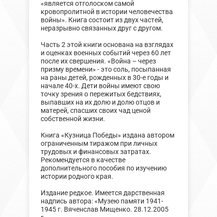
«является отголоском самой
кровопролитной в истории человечества
войны». Книга состоит из двух частей,
неразрывно связанных друг с другом.
Часть 2 этой книги основана на взглядах
и оценках военных событий через 60 лет
после их свершения. «Война – через
призму времени» - это соль, посыпанная
на раны детей, рожденных в 30-е годы и
начале 40-х. Дети войны имеют свою
точку зрения о пережитых бедствиях,
выпавших на их долю и долю отцов и
матерей, спасших своих чад ценой
собственной жизни.
Книга «Кузница Победы» издана автором
ограниченным тиражом при личных
трудовых и финансовых затратах.
Рекомендуется в качестве
дополнительного пособия по изучению
истории родного края.
Издание редкое. Имеется дарственная
надпись автора: «Музею памяти 1941-
1945 г. Вяченслав Мищенко. 28.12.2005