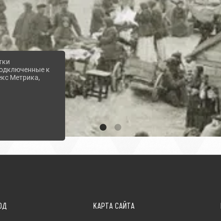
тки
 подключенные к
екс Метрика,
ОД
КАРТА САЙТА