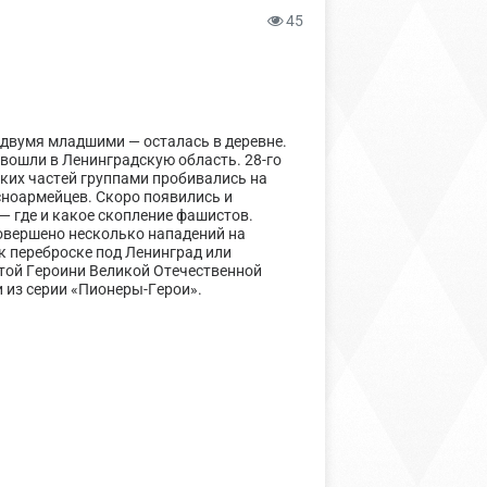
45
и двумя младшими — осталась в деревне.
 вошли в Ленинградскую область. 28-го
ских частей группами пробивались на
сноармейцев. Скоро появились и
— где и какое скопление фашистов.
овершено несколько нападений на
к переброске под Ленинград или
той Героини Великой Отечественной
 из серии «Пионеры-Герои».