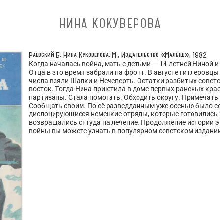
НИНА КОКУВЕРОВА
Раевский Б.
Нина Куковерова.
М., Издательство «Малыш», 1982
Когда началась война, мать с детьми — 14-летней Ниной 
Отца в это время забрали на фронт. В августе гитлеровцы
числа взяли Шапки и Нечеперть. Остатки разбитых совет
восток. Тогда Нина приютила в доме первых раненых кра
партизаны. Стала помогать. Обходить округу. Примечать 
Сообщать своим. По её разведданным уже осенью было с
дислоцирующиеся немецкие отряды, которые готовились 
возвращались оттуда на лечение. Продолжение истории э
войны вы можете узнать в популярном советском издании