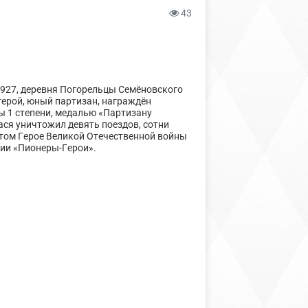
43
а 1927, деревня Погорельцы Семёновского
герой, юный партизан, награждён
ы 1 степени, медалью «Партизану
ася уничтожил девять поездов, сотни
 этом Герое Великой Отечественной войны
рии «Пионеры-Герои».