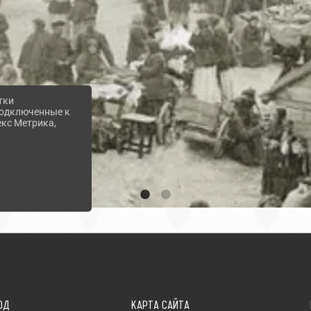
тки
 подключенные к
екс Метрика,
ОД
КАРТА САЙТА