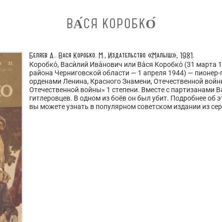
ВА́СЯ КОРОБКО́
Беляев А..
Вася Коробко.
М., Издательство «Малыш», 1981.
Коробко́, Васи́лий Ива́нович или Ва́ся Коробко́ (31 март
района Черниговской области — 1 апреля 1944) — пионер-
орденами Ленина, Красного Знамени, Отечественной войн
Отечественной войны» 1 степени. Вместе с партизанами В
гитлеровцев. В одном из боёв он был убит. Подробнее об
вы можете узнать в популярном советском издании из се