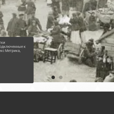
тки
 подключенные к
екс Метрика,