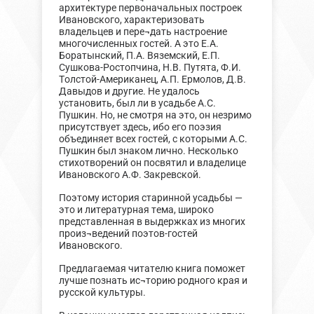
архитектуре первоначальных построек
Ивановского, характеризовать
владельцев и пере¬дать настроение
многочисленных гостей. А это Е.А.
Боратынский, П.А. Вяземский, Е.П.
Сушкова-Ростопчина, Н.В. Путята, Ф.И.
Толстой-Американец, А.П. Ермолов, Д.В.
Давыдов и другие. Не удалось
установить, был ли в усадьбе А.С.
Пушкин. Но, не смотря на это, он незримо
присутствует здесь, ибо его поэзия
объединяет всех гостей, с которыми А.С.
Пушкин был знаком лично. Несколько
стихотворений он посвятил и владелице
Ивановского А.Ф. Закревской.
Поэтому история старинной усадьбы —
это и литературная тема, широко
представленная в выдержках из многих
произ¬ведений поэтов-гостей
Ивановского.
Предлагаемая читателю книга поможет
лучше познать ис¬торию родного края и
русской культуры.