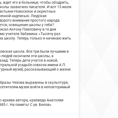
, ждет его в больнице, чтобы ободрить,
школы захватило писателя. И вот 13 июля
естьяне Новоселок и окрестных
твенной надписью. Людская
 дорого внимание простого народа.
жется, освящение школы у тебя?
исал Антону Павловичу в те дни
мо учителя Забавина: «Тысячу раз
за школу. Теперь только я начинаю жить
ховская школа. Все три были лучшими в
и людей окончили эти школы, а
зад. Теперь дети учатся в новой,
нтральной усадьбе совхоза имени А.П.
атурный музей, рассказывающий о жизни
.
 образы Чехова выражены в скульптуре,
посетителям музея войти в неповторимый
о архива автора, краеведа Анатолия
5 г. На память! С ув. Белов».