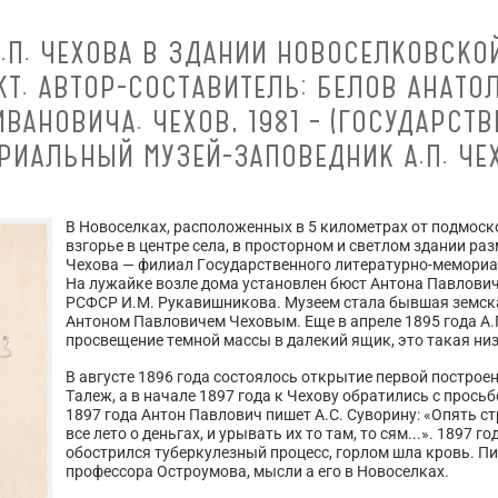
А.П. ЧЕХОВА В ЗДАНИИ НОВОСЕЛКОВСКО
ЕКТ. АВТОР-СОСТАВИТЕЛЬ: БЕЛОВ АНАТО
ВАНОВИЧА. ЧЕХОВ, 1981 – (ГОСУДАРСТ
РИАЛЬНЫЙ МУЗЕЙ-ЗАПОВЕДНИК А.П. ЧЕХ
В Новоселках, расположенных в 5 километрах от подмоск
взгорье в центре села, в просторном и светлом здании р
Чехова — филиал Государственного литературно-мемориа
На лужайке возле дома установлен бюст Антона Павлови
РСФСР И.М. Рукавишникова. Музеем стала бывшая земска
Антоном Павловичем Чеховым. Еще в апреле 1895 года А.
просвещение темной массы в далекий ящик, это такая низ
В августе 1896 года состоялось открытие первой постро
Талеж, а в начале 1897 года к Чехову обратились с прось
1897 года Антон Павлович пишет А.С. Суворину: «Опять ст
все лето о деньгах, и урывать их то там, то сям...». 1897 
обострился туберкулезный процесс, горлом шла кровь. П
профессора Остроумова, мысли а его в Новоселках.