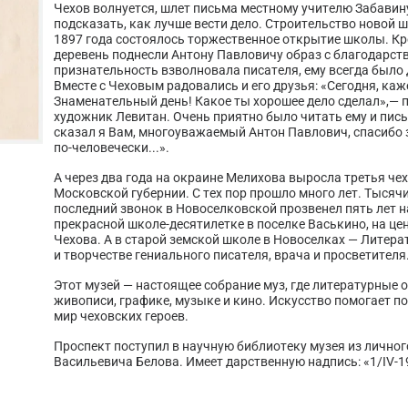
Чехов волнуется, шлет письма местному учителю Забавину
подсказать, как лучше вести дело. Строительство новой 
1897 года состоялось торжественное открытие школы. Кр
деревень поднесли Антону Павловичу образ с благодарс
признательность взволновала писателя, ему всегда было
Вместе с Чеховым радовались и его друзья: «Сегодня, ка
Знаменательный день! Какое ты хорошее дело сделал»,— п
художник Левитан. Очень приятно было читать ему и пись
сказал я Вам, многоуважаемый Антон Павлович, спасибо 
по-человечески...».
А через два года на окраине Мелихова выросла третья че
Московской губернии. С тех пор прошло много лет. Тысяч
последний звонок в Новоселковской прозвенел пять лет на
прекрасной школе-десятилетке в поселке Васькино, на це
Чехова. А в старой земской школе в Новоселках — Литер
и творчестве гениального писателя, врача и просветителя
Этот музей — настоящее собрание муз, где литературные
живописи, графике, музыке и кино. Искусство помогает 
мир чеховских героев.
Проспект поступил в научную библиотеку музея из личног
Васильевича Белова. Имеет дарственную надпись: «1/IV-198