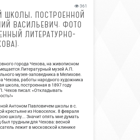
361
Й ШКОЛЫ, ПОСТРОЕННОЙ
ЛИЙ ВАСИЛЬЕВИЧ. ФОТО
ВЕННЫЙ ЛИТЕРАТУРНО-
ОВА).
овного города Чехова, на живописном
азмещается Литературный музей А.П.
льного музея-заповедника в Мелихове.
ча Чехова, работы народного художника
я школа, построенная в 1897 году
П. Чехов писал: «Откладывать
ость!»
енной Антоном Павловичем школы в с.
бой крестьяне из Новоселок. 8 февраля
рою школу... Значит опять мне думать
год был трудным для Чехова: весной
исатель лежит в московской клинике