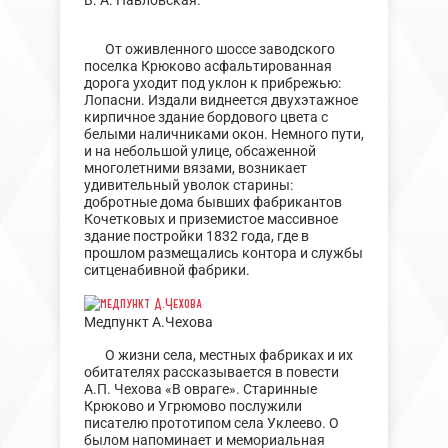
От оживленного шоссе заводского
поселка Крюково асфальтированная
дорога уходит под уклон к прибрежью:
Лопасни. Издали виднеется двухэтажное
кирпичное здание бордового цвета с
белыми наличниками окон. Немного пути,
и на небольшой улице, обсаженной
многолетними вязами, возникает
удивительный уволок старины:
добротные дома бывших фабрикантов
Кочетковых и приземистое массивное
здание постройки 1832 года, где в
прошлом размещались контора и службы
ситценабивной фабрики.
Медпункт А.Чехова
О жизни села, местных фабриках и их
обитателях рассказывается в повести
А.П. Чехова «В овраге». Старинные
Крюково и Угрюмово послужили
писателю прототипом села Уклеево. О
былом напоминает и мемориальная