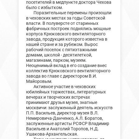
посетителей в медпункте доктора Чехова
было с избытком.
Поразительные перемены произошли
в чеховских местах за годы Советской
власти. В полуверсте от старинных
фабричных построек поднялись мощные
корпуса Крюковского вентиляторного
завода, продукция которого известна в
нашей стране и за рубежом. Вырос
рабочий поселок с пятиэтажными
домами, школой - десятилеткой,
магазинами, парком, музеем.
Неоценимый вклад в его создание внес
коллектив Крюковского вентиляторного
завода во главе с директором В.И.
Майоровым.
Активное участие в чеховских
юбилейных торжествах, литературных
вечерах и творческих встречах
принимают друзья музея, знатные
москвичи: заслуженный деятель искусств
П.П. Васильев, директор музея В.Л.
Немировича-Данченко, А.Л. Боратов,
заслуженные артисты РСФСР Владимир
Васильев и Анатолий Торопов, Н.Д.
Ушакова-Архангельская.