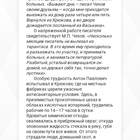
больных.
«Бывают дни,— писал Чехов
своим друзьям,— когда мне приходится
выезжать из дому раза четыре или пять.
Вернулся из Крюкова, а во дворе
дожидается посланный из Васькина»
.
О напряженной работе писателя
свидетельствует М.П. Чехов.
«Несколько
месяцев писатель не вылезал из
тарантаса. В это время ему приходилось
и разъезжать по участку, и принимать
больных, и заниматься литературой.
Разбитый, усталый возвращался он
домой, но держал себя так, точно делал
пустяки»
.
Особую трудность Антон Павлович
испытывал в Крюкове, где на местных
фабриках царили ужасные
антисанитарные условия. Здесь, в
приземистых прокопченных цехах в
облаках кислотных испарений, трудились
рабочие по 14—17 часов в сутки.
Ядовитые химические отходы
сваливались в прибрежный овраг, откуда
зловонная жидкость стекала в реку, губя
на своем пути все живое. От этого
страдали люди, домашний скот, и