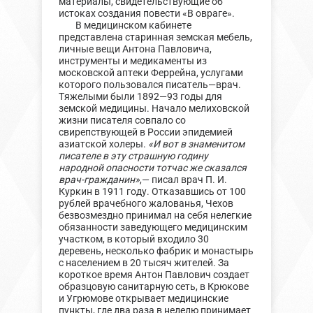
материалы, свидетельствующие об
истоках создания повести «В овраге».
В медицинском кабинете
представлена старинная земская мебель,
личные вещи Антона Павловича,
инструменты и медикаменты из
московской аптеки Феррейна, услугами
которого пользовался писатель—врач.
Тяжелыми были 1892—93 годы для
земской медицины. Начало мелиховской
жизни писателя совпало со
свирепствующей в России эпидемией
азиатской холеры.
«И вот в знаменитом
писателе в эту страшную годину
народной опасности тотчас же сказался
врач-гражданин»
,— писал врач П. И.
Куркин в 1911 году. Отказавшись от 100
рублей врачебного жалованья, Чехов
безвозмездно принимал на себя нелегкие
обязанности заведующего медицинским
участком, в который входило 30
деревень, несколько фабрик и монастырь
с населением в 20 тысяч жителей. За
короткое время Антон Павлович создает
образцовую санитарную сеть, в Крюкове
и Угрюмове открывает медицинские
пункты, где два раза в неделю принимает