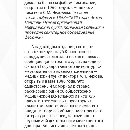
доска на бывшем фабричном здании,
открытая в 1960 году племянником
писателя С.М. Чеховым. Текст ее
гласит:
«Здесь в 1892—1893 годах Антон
Павлович Чехов организовал
медицинский пункт, принимал больных и
проводил санитарное обследование
фабрики»
.
А над входом в здание, где ныне
функционирует клуб Крюковского
завода, висит металлическая вывеска,
сообщающая о том, что здесь находится
филиал Государственного литературно-
мемориального музея-заповедника —
медицинский пункт доктора А.П. Чехова,
открытый в мае 1980 года. Это
единственный мемориал в стране,
рассказывающий об общественно-
медицинской деятельности писателя-
врача. В трех светлых, просторных
комнатах - многочисленные экспонаты
вводят в творческий: мир писателя и его
литературных героев,, напоминают о
неутомимой деятельности мелиховского
доктора. Большой интерес вызывают