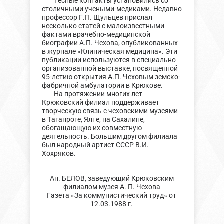
Тесные контакты установились со
столичными учеными-медиками. Недавно
профессор Г.П. Щульцев прислал
несколько статей с малоизвестными
фактами врачебно-медицинской
биографии А.П. Чехова, опубликованных
в журнале «Клиническая медицина». Эти
публикации используются в специально
организованной выставке, посвященной
95-летию открытия А.П. Чеховым земско-
фабричной амбулатории в Крюкове.
На протяжении многих лет
Крюковский филиал поддерживает
творческую связь с чеховскими музеями
в Таганроге, Ялте, на Сахалине,
обогащающую их совместную
деятельность. Большим другом филиала
был народный артист СССР В.И.
Хохряков.
Ан. БЕЛОВ, заведующий Крюковским
филиалом музея А. П. Чехова
Газета «За коммунистический труд» от
12.03.1988 г.