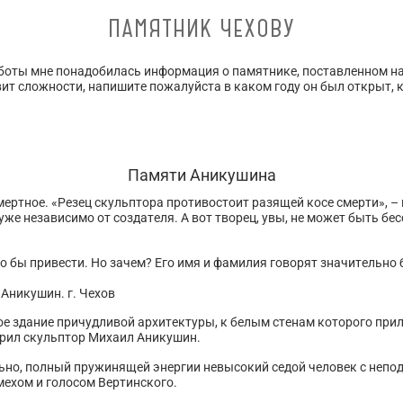
ПАМЯТНИК ЧЕХОВУ
аботы мне понадобилась информация о памятнике, поставленном на
вит сложности, напишите пожалуйста в каком году он был открыт, к
Памяти Аникушина
ертное. «Резец скульптора противостоит разящей косе смерти», –
же независимо от создателя. А вот творец, увы, не может быть бес
 бы привести. Но зачем? Его имя и фамилия говорят значительно
ое здание причудливой архитектуры, к белым стенам которого прил
орил скульптор Михаил Аникушин.
льно, полный пружинящей энергии невысокий седой человек с непо
ехом и голосом Вертинского.