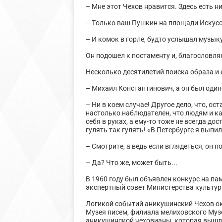
– Мне этот Чехов нравится. Здесь есть н
– Только ваш Пушкин на площади Искусс
– И комок в горле, будто услышал музык
Он подошел к постаменту и, благословляя
Несколько десятилетий поиска образа и 
– Михаил Константинович, а он был оди
– Ни в коем случае! Другое дело, что, о
настолько наблюдателен, что людям и каз
себя в руках, а ему-то тоже не всегда д
гулять так гулять! «В Петербурге я выпи
– Смотрите, а ведь если вглядеться, он п
– Да? Что же, может быть...
В 1960 году был объявлен конкурс на па
экспертный совет Министерства культу
Логикой событий аникушинский Чехов ока
Музея писем, филиала мелиховского Музе
аникушинской чеховианы, которая вышла