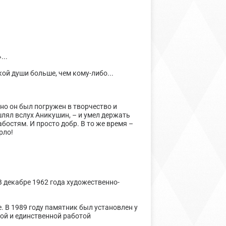
...
ой души больше, чем кому-либо...
сно он был погружен в творчество и
шлял вслух Аникушин, – и умел держать
абостям. И просто добр. В то же время –
рло!
В декабре 1962 года художественно-
. В 1989 году памятник был установлен у
вой и единственной работой