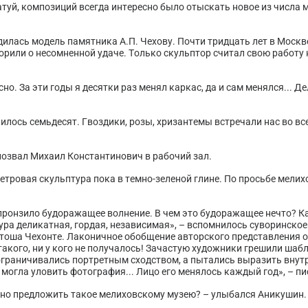
туй, композиций всегда интересно было отыскать новое из числа 
илась модель памятника А.П. Чехову. Почти тридцать лет в Москв
орили о несомненной удаче. Только скульптор считал свою работу 
но. За эти годы я десятки раз менял каркас, да и сам менялся... Д
илось семьдесят. Гвоздики, розы, хризантемы встречали нас во в
 позвал Михаил Константинович в рабочий зал.
етровая скульптура пока в темно-зеленой глине. По просьбе мели
 пронзило будоражащее волнение. В чем это будоражащее нечто? К
ура деликатная, гордая, независимая», – вспомнилось суворинское.
нтоша Чехонте. Лаконичное обобщение авторского представления о Ч
такого, ни у кого не получалось! Зачастую художники грешили ша
не ограничивались портретным сходством, а пытались выразить внут
е могла уловить фотография... Лицо его менялось каждый год», – п
дно предложить такое мелиховскому музею? – улыбался Аникушин.