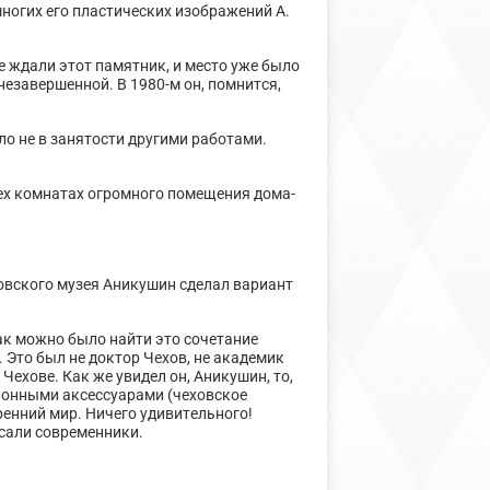
многих его пластических изображений А.
е ждали этот памятник, и место уже было
незавершенной. В 1980-м он, помнится,
ело не в занятости другими работами.
сех комнатах огромного помещения дома-
ховского музея Аникушин сделал вариант
ак можно было найти это сочетание
 Это был не доктор Чехов, не академик
ехове. Как же увидел он, Аникушин, то,
блонными аксессуарами (чеховское
ренний мир. Ничего удивительного!
исали современники.