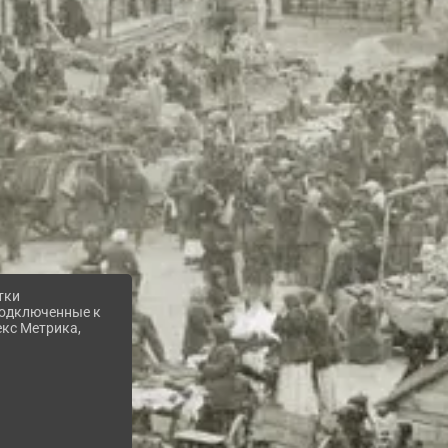
тки
 подключенные к
екс Метрика,