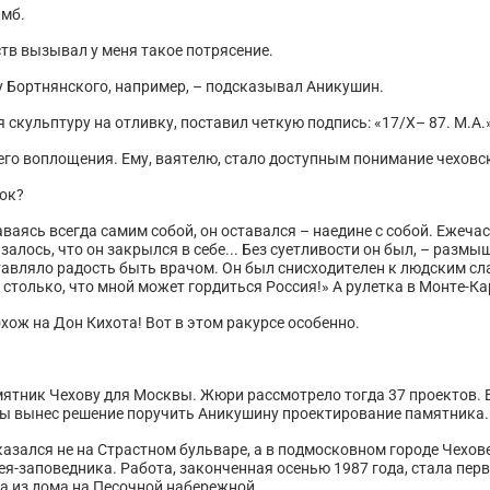
имб.
тв вызывал у меня такое потрясение.
у Бортнянского, например, – подсказывал Аникушин.
 скульптуру на отливку, поставил четкую подпись: «17/Х– 87. М.А.»
его воплощения. Ему, ваятелю, стало доступным понимание чеховск
нок?
ставаясь всегда самим собой, он оставался – наедине с собой. Ежеча
алось, что он закрылся в себе... Без суетливости он был, – размы
оставляло радость быть врачом. Он был снисходителен к людским сл
л столько, что мной может гордиться Россия!» А рулетка в Монте-Ка
охож на Дон Кихота! Вот в этом ракурсе особенно.
мятник Чехову для Москвы. Жюри рассмотрело тогда 37 проектов. 
ры вынес решение поручить Аникушину проектирование памятника.
зался не на Страстном бульваре, а в подмосковном городе Чехове
я-заповедника. Работа, законченная осенью 1987 года, стала пер
 из дома на Песочной набережной.