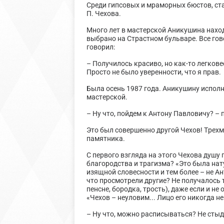
Среди гипсовых и мраморных бюстов, ста
П. Чехова.
Много лет в мастерской Аникушина наход
выбрано на Страстном бульваре. Все гов
говорил:
– Получилось красиво, но как-то легковес
Просто не было уверенности, что я прав.
Была осень 1987 года. Аникушину исполн
мастерской.
– Ну что, пойдем к Антону Павловичу? –
Это был совершенно другой Чехов! Трехм
памятника.
С первого взгляда на этого Чехова душу
благородства и трагизма? «Это была нат
изящной словесности и тем более – не А
что просмотрели другие? Не получалось 
пенсне, бородка, трость), даже если и 
«Чехов – неуловим... Лицо его никогда н
– Ну что, можно расписываться? Не сты