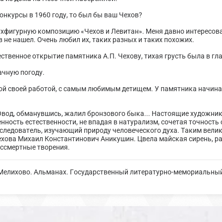
онкурсы в 1960 году, то был бы ваш Чехов?
двухфигурную композицию «Чехов и Левитан». Меня давно интересо
 не нашел. Очень любил их, таких разных и таких похожих.
ественное открытие памятника А.П. Чехову, тихая грусть была в гл
ачную погоду.
ой своей работой, с самым любимым детищем. У памятника начинал
Овод, обманувшись, жалил бронзового быка... Настоящие художни
нность естественности, не впадая в натурализм, сочетая точност
следователь, изучающий природу человеческого духа. Таким вели
ехова Михаил Константинович Аникушин. Цвела майская сирень, ра
бессмертные творения.
елихово. Альманах. Государственный литературно-мемориальный м