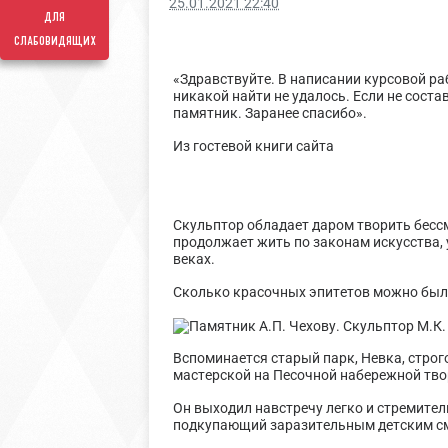
25.01.2021 22:40
для
слабовидящих
«Здравствуйте. В написании курсовой р
никакой найти не удалось. Если не соста
памятник. Заранее спасибо».
Из гостевой книги сайта
Скульптор обладает даром творить бессм
продолжает жить по законам искусства, у
веках.
Сколько красочных эпитетов можно было
Вспоминается старый парк, Невка, строг
мастерской на Песочной набережной тв
Он выходил навстречу легко и стремите
подкупающий заразительным детским см