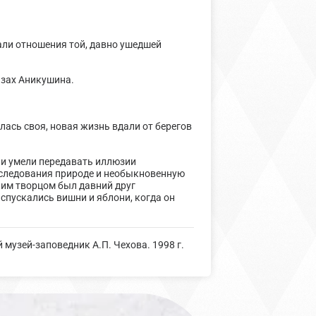
вали отношения той, давно ушедшей
азах Аникушина.
ась своя, новая жизнь вдали от берегов
ки умели передавать иллюзии
ь следования природе и необыкновенную
ким творцом был давний друг
спускались вишни и яблони, когда он
узей-заповедник А.П. Чехова. 1998 г.