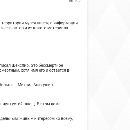
197
 территории музея писем, а информации
то его автор и из какого материала
 писал Шекспир. Это бессмертное
смертным, хотя имя его и остается в
 больше – Михаил Аникушин.
ьнул густой плющ. В этом доме-
ддельным, живым интересом ко всему,