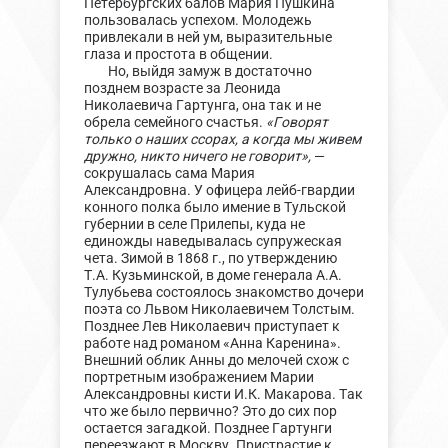
Петербургских балов Мария Пушкина
пользовалась успехом. Молодежь
привлекали в ней ум, выразительные
глаза и простота в общении.
Но, выйдя замуж в достаточно
позднем возрасте за Леонида
Николаевича Гартунга, она так и не
обрела семейного счастья.
«Говорят
только о наших ссорах, а когда мы живем
дружно, никто ничего не говорит»,
—
сокрушалась сама Мария
Александровна. У офицера лейб-гвардии
конного полка было имение в Тульской
губернии в селе Прилепы, куда не
единожды наведывалась супружеская
чета. Зимой в 1868 г., по утверждению
Т.А. Кузьминской, в доме генерала А.А.
Тулубьева состоялось знакомство дочери
поэта со Львом Николаевичем Толстым.
Позднее Лев Николаевич приступает к
работе над романом «Анна Каренина».
Внешний облик Анны до мелочей схож с
портретным изображением Марии
Александровны кисти И.К. Макарова. Так
что же было первично? Это до сих пор
остается загадкой. Позднее Гартунги
переезжают в Москву. Пристрастие к