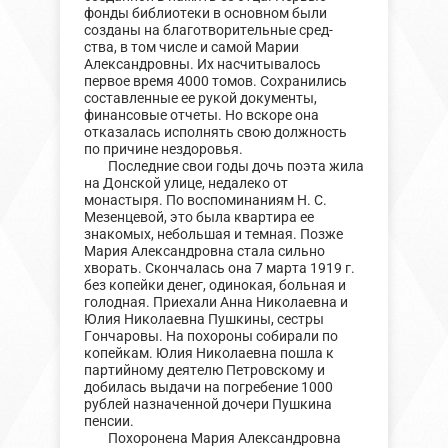
фонды библиотеки в основном были
созданы на благотворительные сред-
ства, в том числе и самой Марии
Александровны. Их насчитывалось
первое время 4000 томов. Сохранились
составленные ее рукой документы,
финансовые отчеты. Но вскоре она
отказалась исполнять свою должность
по причине нездоровья.
Последние свои годы дочь поэта жила
на Донской улице, недалеко от
монастыря. По воспоминаниям Н. С.
Мезенцевой, это была квартира ее
знакомых, небольшая и темная. Позже
Мария Александровна стала сильно
хворать. Скончалась она 7 марта 1919 г.
без копейки денег, одинокая, больная и
голодная. Приехали Анна Николаевна и
Юлия Николаевна Пушкины, сестры
Гончаровы. На похороны собирали по
копейкам. Юлия Николаевна пошла к
партийному деятелю Петровскому и
добилась выдачи на погребение 1000
рублей назначенной дочери Пушкина
пенсии.
Похоронена Мария Александровна