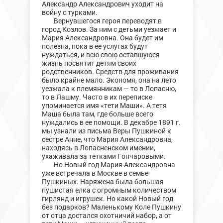
Александр Александрович уходит на
войну с турками.
Вернувшегося героя переводят в
город Козлов. За ним с детьми уезжает и
Мария Александровна. Она будет им
полезна, пока в ее услугах будут
нуждаться, и всю свою оставшуюся
жизнь посвятит детям своих
родственников. Средств для проживания
было крайне мало. Экономя, она на лето
уезжала к племянникам — то в Лопасню,
то в Лашму. Часто в их переписке
упоминается имя «тети Маши». А тетя
Маша была там, где больше всего
нуждались в ее помощи. В декабре 1891 г.
мы узнали из письма Веры Пушкиной к
сестре Анне, что Мария Александровна,
находясь в Лопасненском имении,
ухаживала за тетками Гончаровыми.
Но Новый год Мария Александровна
уже встречала в Москве в семье
Пушкиных. Наряжена была большая
пушистая елка с огромным количеством
гирлянд и игрушек. Но какой Новый год
без подарков? Маленькому Коле Пушкину
от отца достался охотничий набор, а от