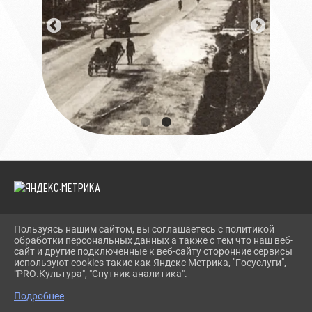
Пользуясь нашим сайтом, вы соглашаетесь с политикой
2026 Г. МПЛК.РФ
обработки персональных данных а также с тем что наш веб-
ВХОД
сайт и другие подключенные к веб-сайту сторонние сервисы
КАРТА САЙТА
используют cookies такие как Яндекс Метрика, "Госуслуги",
ПОЛИТИКА ОБРАБОТКИ ПЕРСОНАЛЬНЫХ ДАННЫХ
"PRO.Культура", "Спутник аналитика".
Подробнее
СДЕЛАНО НА KUBCMS