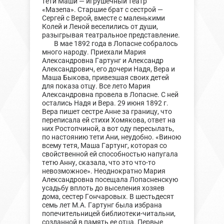
тети Маши — игрушечный театр
«Мазепа». Старшие брат с сестрой —
Сергей с Верой, вместе с маленькими
Колей и Леной веселились от души,
разыгрывая театральное представление.
В мае 1892 года в Лопасне собралось
много народу. Приехали Мария
Александровна Гартунг и Александр
Александрович, его дочери Надя, Вера и
Маша Быкова, привезшая своих детей
для показа отцу. Все лето Мария
Александровна провела в Лопасне. С ней
остались Надя и Вера. 29 июня 1892 г.
Вера пишет сестре Анне за границу, что
переписала ей стихи Хомякова, ответ на
них Ростопчиной, а вот оду пересылать,
по настоянию тети Ани, неудобно. «Виною
всему тетя, Маша Гартунг, которая со
свойственной ей способностью напугала
тетю Анну, сказала, что это что-то
невозможное». Неоднократно Мария
Александровна посещала Лопасненскую
усадьбу вплоть до выселения хозяев
дома, сестер Гончаровых. В шестьдесят
семь лет М.А. Гартунг была избрана
попечительницей библиотеки-читальни,
созданной в память ее отца. Первые