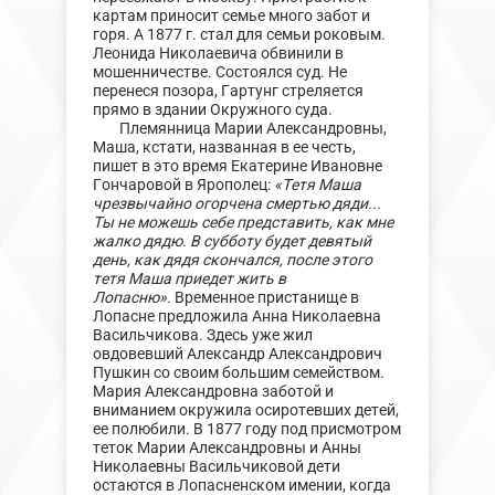
картам приносит семье много забот и
горя. А 1877 г. стал для семьи роковым.
Леонида Николаевича обвинили в
мошенничестве. Состоялся суд. Не
перенеся позора, Гартунг стреляется
прямо в здании Окружного суда.
Племянница Марии Александровны,
Маша, кстати, названная в ее честь,
пишет в это время Екатерине Ивановне
Гончаровой в Ярополец:
«Тетя Маша
чрезвычайно огорчена смертью дяди...
Ты не можешь себе представить, как мне
жалко дядю. В субботу будет девятый
день, как дядя скончался, после этого
тетя Маша приедет жить в
Лопасню».
Временное пристанище в
Лопасне предложила Анна Николаевна
Васильчикова. Здесь уже жил
овдовевший Александр Александрович
Пушкин со своим большим семейством.
Мария Александровна заботой и
вниманием окружила осиротевших детей,
ее полюбили. В 1877 году под присмотром
теток Марии Александровны и Анны
Николаевны Васильчиковой дети
остаются в Лопасненском имении, когда