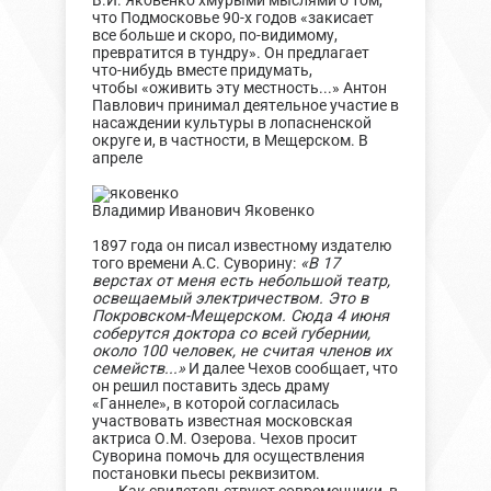
В.И. Яковенко хмурыми мыслями о том,
что Подмосковье 90-х годов «закисает
все больше и скоро, по-видимому,
превратится в тундру». Он предлагает
что-нибудь вместе придумать,
чтобы «оживить эту местность...» Антон
Павлович принимал деятельное участие в
насаждении культуры в лопасненской
округе и, в частности, в Мещерском. В
апреле
Владимир Иванович Яковенко
1897 года он писал известному издателю
того времени А.С. Суворину:
«В 17
верстах от меня есть небольшой театр,
освещаемый электричеством. Это в
Покровском-Мещерском. Сюда 4 июня
соберутся доктора со всей губернии,
около 100 человек, не считая членов их
семейств...»
И далее Чехов сообщает, что
он решил поставить здесь драму
«Ганнеле», в которой согласилась
участвовать известная московская
актриса О.М. Озерова. Чехов просит
Суворина помочь для осуществления
постановки пьесы реквизитом.