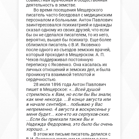
совместная врачебная и общественная
деятельность в земстве.
Во время посещения Мещерского
писатель часто беседовал с медицинским
персоналом и больными. Антон Павлович
заинтересовался психиатрией и однажды
сказал одному из своих друзей, что если
бы он не сделался писателем, то из него,
вероятно, вышел бы психиатр. Еще более
сблизился писатель с В.И. Яковенко
после одного из съездов земских врачей,
который проходил в Мещерском. А. П.
Чехов поддерживал постоянную
переписку с Яковенко. Она касалась их
личных отношений и земских дел, и была
проникнута взаимной теплотой и
сердечностью.
28 июля 1896 года Антон Павлович
пишет в Мещерское:
«...Всей душой
стремлюсь к Вам, но если бы Вы знали,
как мне некогда. ...В конце августа или
в начале сентября... побываю у Вас
непременно. 4 августа в воскресенье у
меня будет... кое-кто из серпухов-ских.
...Если бы приехали также Вы и
Надежда Федоровна, это было бы очень
хорошо...»
В этом же письме писатель делился с