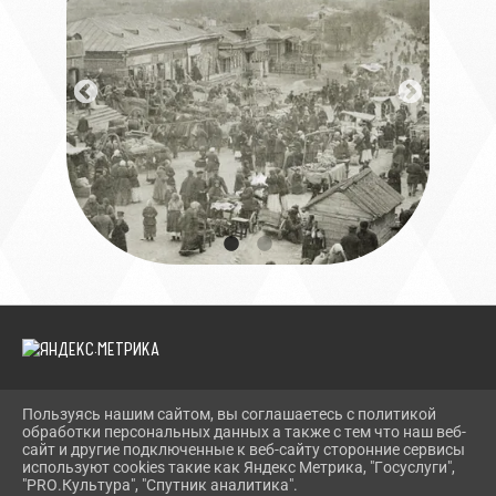
Пользуясь нашим сайтом, вы соглашаетесь с политикой
2026 Г. МПЛК.РФ
обработки персональных данных а также с тем что наш веб-
ВХОД
сайт и другие подключенные к веб-сайту сторонние сервисы
КАРТА САЙТА
используют cookies такие как Яндекс Метрика, "Госуслуги",
ПОЛИТИКА ОБРАБОТКИ ПЕРСОНАЛЬНЫХ ДАННЫХ
"PRO.Культура", "Спутник аналитика".