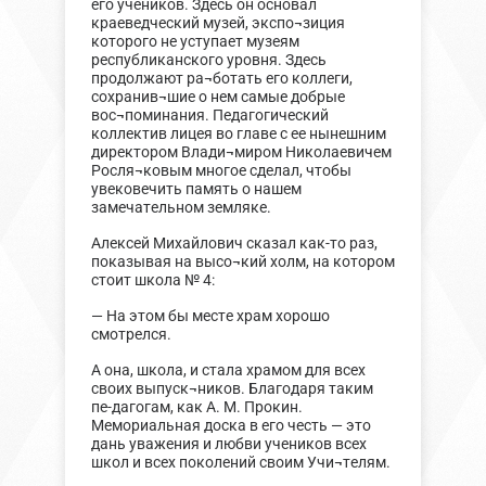
его учеников. Здесь он основал
краеведческий музей, экспо¬зиция
которого не уступает музеям
республиканского уровня. Здесь
продолжают ра¬ботать его коллеги,
сохранив¬шие о нем самые добрые
вос¬поминания. Педагогический
коллектив лицея во главе с ее нынешним
директором Влади¬миром Николаевичем
Росля¬ковым многое сделал, чтобы
увековечить память о нашем
замечательном земляке.
Алексей Михайлович сказал как-то раз,
показывая на высо¬кий холм, на котором
стоит школа № 4:
— На этом бы месте храм хорошо
смотрелся.
А она, школа, и стала храмом для всех
своих выпуск¬ников. Благодаря таким
пе-дагогам, как А. М. Прокин.
Мемориальная доска в его честь — это
дань уважения и любви учеников всех
школ и всех поколений своим Учи¬телям.