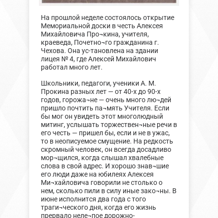
На прошлой неделе состоялось открытие
Мемориальной доски в честь Алексея
Михайловича Про¬кина, учителя,
краеведа, Почетно¬го гражданина г.
Чехова. Она ус-тановлена на здании
лицея № 4, где Алексей Михайлович
работал много лет.
Школьники, педагоги, ученики А. М.
Прокина разных лет — от 40-х до 90-х
годов, горожа¬не — очень много лю¬дей
пришло почтить па¬мять Учителя. Если
бы мог он увидеть этот многолюдный
митинг, услышать торжествен¬ные речи в
его честь — пришел бы, если и не в ужас,
то в неописуемое смущение. На редкость
скромный человек, он всегда досадливо
мор¬щился, когда слышал хвалебные
слова в свой адрес. И хорошо знав¬шие
его люди даже на юбилеях Алексея
Ми¬хайловича говорили не столько о
нем, сколько пили в силу иные зако¬ны. В
июне исполнится два года с того
траги¬ческого дня, когда его жизнь
прервало неле¬пое дорожно-