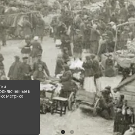
тки
 подключенные к
екс Метрика,