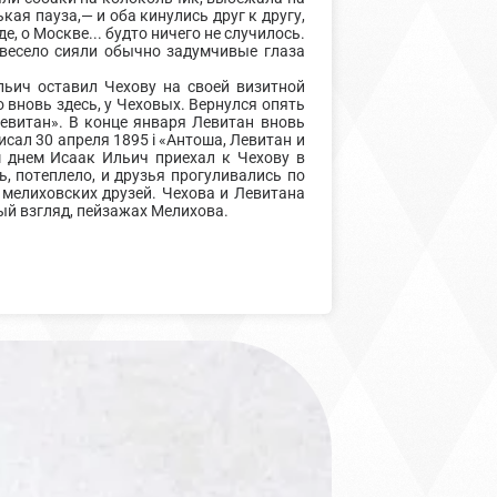
ая пауза,— и оба кинулись друг к другу,
е, о Москве... будто ничего не случилось.
 весело сияли обычно задумчивые глаза
льич оставил Чехову на своей визитной
о вновь здесь, у Чеховых. Вернулся опять
Левитан». В конце января Левитан вновь
исал 30 апреля 1895 i «Антоша, Левитан и
м днем Исаак Ильич приехал к Чехову в
ь, потеплело, и друзья прогуливались по
 мелиховских друзей. Чехова и Левитана
ый взгляд, пейзажах Мелихова.