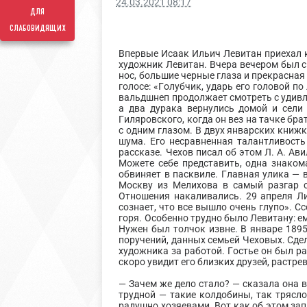
24.03.2021 08:17
для
слабовидящих
Впервые Исаак Ильич Левитан приехал к 
художник Левитан. Вчера вечером был с 
нос, большие черные глаза и прекрасная
голосе: «Голубчик, ударь его головой п
вальдшнеп продолжает смотреть с удивл
а два дурака вернулись домой и сели 
Гиляровского, когда он вез на тачке бр
с одним глазом. В двух январских книжк
шума. Его несравненная талантливость
рассказе. Чехов писал об этом Л. А. Ави
Можете себе представить, одна знакома
обвиняет в пасквиле. Главная улика — 
Москву из Мелихова в самый разгар с
Отношения накаливались. 29 апреля Ли
сознает, что все вышло очень глупо». С
горя. Особенно трудно было Левитану: ем
Нужен был толчок извне. В январе 1895
поручений, данных семьей Чеховых. Сдел
художника за работой. Гостье он был ра
скоро увидит его близких друзей, растре
— Зачем же дело стало? — сказала она в
трудной — такие колдобины, так трясл
радушно хозяевами. Вот как об этом за