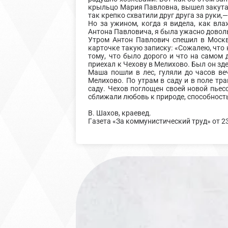
крыльцо Мария Павловна, вышел закутанн
так крепко схватили друг друга за руки,—
Но за ужином, когда я видела, как вл
Антона Павловича, я была ужасно довол
Утром Антон Павлович спешил в Москву
карточке такую записку: «Сожалею, что н
тому, что было дорого и что на самом 
приехал к Чехову в Мелихово. Был он зде
Маша пошли в лес, гуляли до часов ве
Мелихово. По утрам в саду и в поле тра
саду. Чехов поглощен своей новой пьес
сближали любовь к природе, способность
В. Шахов, краевед.
Газета «За коммунистический труд» от 23