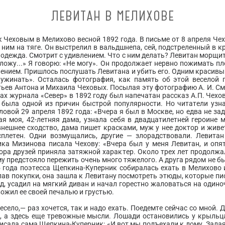
ЛЕВИТАН В МЕЛИХОВЕ
Чеховым в Мелихово весной 1892 года. В письме от 8 апреля Чех
ним на тяге. Он выстрелил в вальдшнепа, сей, подстреленный в кр
 одежда. Смотрит с удивлением. Что с ним делать? Левитан морщит
о ложу...» Я говорю: «Не могу». Он продолжает нервно пожимать пл
ением. Пришлось послушать Левитана и убить его. Одним красив
ужинать». Осталась фотография, как память об этой веселой п
атьев Антона и Михаила Чеховых. Посылая эту фотографию А. И. С
ах журнала «Север» в 1892 году был напечатан рассказ А.П. Чех
 была одной из причин быстрой популярности. Но читатели узн
ловой 29 апреля 1892 года: «Вчера я был в Москве, но едва не за
я моя, 42-летняя дама, узнала себя в двадцатилетней героине 
внешнее сходство, дама пишет красками, муж у нее доктор и живе
плетен. Одни возмущались, другие — злорадствовали. Левитан
ка Мизинова писала Чехову: «Вчера был у меня Левитан, и опять
сора друзей приняла затяжной характер. Около трех лет продолж
у предстояло пережить очень много тяжелого. А друга рядом не бы
 года поэтесса Щепкина-Куперник собиралась ехать в Мелихово и
ав покупки, она зашла к Левитану посмотреть этюды, которые пи
д, усадил на мягкий диван и начал горестно жаловаться на одино
вожил ее своей печалью и грустью.
есело,— раз хочется, так и надо ехать. Поедемте сейчас со мной.
о, а здесь еще тревожные мысли. Лошади остановились у крыльца
писала сама Щепкина-Куперник: «И вот мы подъехали к дому. Зала