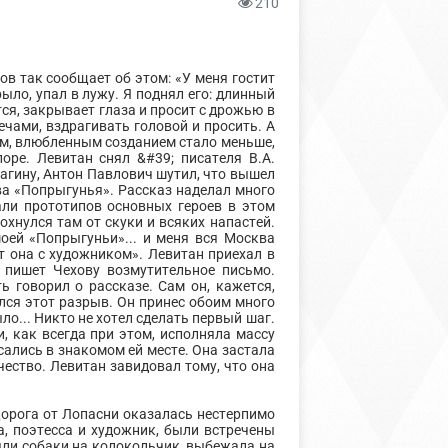
210
ов так сообщает об этом: «У меня гостит
ыло, упал в лужу. Я поднял его: длинный
ся, закрывает глаза и просит с дрожью в
ечами, вздрагивать головой и просить. А
ым, влюбленным созданием стало меньше,
оре. Левитан снял &#39; писателя В.А.
магину, Антон Павлович шутил, что вышел
ова «Попрыгунья». Рассказ наделал много
али прототипов основных героев в этом
дохнулся там от скуки и всяких напастей.
моей «Попрыгуньи»... и меня вся Москва
т она с художником». Левитан приехал в
 пишет Чехову возмутительное письмо.
 говорил о рассказе. Сам он, кажется,
ался этот разрыв. Он принес обоим много
ло... Никто не хотел сделать первый шаг.
, как всегда при этом, исполняла массу
сались в знакомом ей месте. Она застала
чество. Левитан завидовал тому, что она
 Дорога от Лопасни оказалась нестерпимо
, поэтесса и художник, были встречены
яли собаки на колокольчик, выбежала на