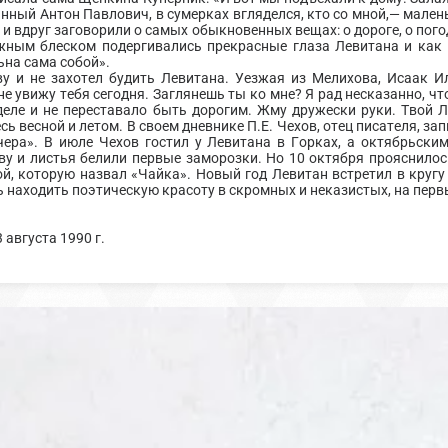
ый Антон Павлович, в сумерках вгляделся, кто со мной,— маленьк
 и вдруг заговорили о самых обыкновенных вещах: о дороге, о погод
ажным блеском подергивались прекрасные глаза Левитана и как
ьна сама собой».
 и не захотел будить Левитана. Уезжая из Мелихова, Исаак И
е увижу тебя сегодня. Заглянешь ты ко мне? Я рад несказанно, чт
деле и не переставало быть дорогим. Жму дружески руки. Твой 
сь весной и летом. В своем дневнике П.Е. Чехов, отец писателя, зап
чера». В июле Чехов гостил у Левитана в Горках, а октябрьски
ву и листья белили первые заморозки. Но 10 октября прояснилос
ой, которую назвал «Чайка». Новый год Левитан встретил в кругу
 находить поэтическую красоту в скромных и неказистых, на перв
 августа 1990 г.