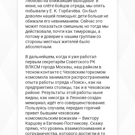
Леоново на ближайшие выходные. В
июне, на слёте бойцов отряда, мы опять
побывали у Е. К. Горбачёва. Он был
доволен нашей помощью: дети больше не
обижали его невниманием. Сейчас это
может показаться смешным, но тогда мы
действовали, почти как тимуровцы, а
потому и доверие к нашим группам со
стороны местных жителей было
абсолютным.
В дальнейшем, когда я уже работал
первым секретарём Советского РК
ВЛКСМ города Москвы, наш райком в
тесном контакте с Чеховским горкомом
комсомола занимался распространением
опыта работы отряда «Поиск», как на
предприятиях столицы, так и в Чеховском
районе. Результаты этой работы ныне
видны, как никогда: в Леонове создан
мемориал, идёт его совершенствование.
Пользуясь случаем, передаю горячий
привет бывшим чеховским
комсомольским вожакам — Виктору
Карцову и Евгению Постникову. Скажу
прямо, что уровень взаимопонимания и
сотрудничества, которого достигли в то