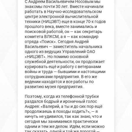
С Андреем Васильевичем Носовым мы
знакомы почти 30 лет. Вместе начинали
работать в Научно-исследовательском
центре электронной вычислительной
техники (НИЦЭВТ) еще в конце 70-х годов
прошлого века, вместе занимались и
поисковой работой, он — как секретарь
комитета ВЛКСМ, а я — как командир
отряда «Поиск». Сегодня Андрей
Васильевич — заместитель начальника
одного из ведущих Управлений ОАО
«НИЦЭВТ». Но помимо основной
служебной деятельности, он продолжает
курировать ещё и работу с ветеранами
войны и труда — бывшими и настоящими
сотрудниками предприятия. В его же
ведении находятся и все работы по
развитию музея предприятия.
Поэтому, когда из телефонной трубки
раздался бодрый и ироничный голос
Андрея: «Валерий, а ты и до сих пор ещё
продолжаешь в походы ходить?», — я
ничуть не удивился, так как знаю, что и
сегодня мы занимаемся практически
одним и тем же делом. Идём, если можно
так сказать, одной и той же дорогой —