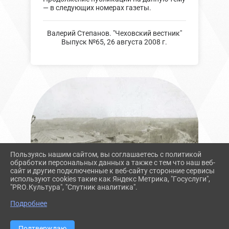
— в следующих номерах газеты.
Валерий Степанов. "Чеховский вестник"
Выпуск №65, 26 августа 2008 г.
Пользуясь нашим сайтом, вы соглашаетесь с политикой
обработки персональных данных а также с тем что наш веб-
сайт и другие подключенные к веб-сайту сторонние сервисы
используют cookies такие как Яндекс Метрика, "Госуслуги",
"PRO.Культура", "Спутник аналитика".
Подробнее
Подтверждаю