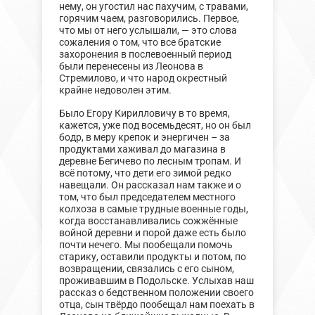
нему, он угостил нас пахучим, с травами,
горячим чаем, разговорились. Первое,
что мы от него услышали, — это слова
сожаления о том, что все братские
захоронения в послевоенный период
были перенесены из Леонова в
Стремилово, и что народ окрестный
крайне недоволен этим.
Было Егору Кирилловичу в то время,
кажется, уже под восемьдесят, но он был
бодр, в меру крепок и энергичен – за
продуктами хаживал до магазина в
деревне Бегичево по лесным тропам. И
всё потому, что дети его зимой редко
навещали. Он рассказал нам также и о
том, что был председателем местного
колхоза в самые трудные военные годы,
когда восстанавливались сожжённые
войной деревни и порой даже есть было
почти нечего. Мы пообещали помочь
старику, оставили продукты и потом, по
возвращении, связались с его сыном,
проживавшим в Подольске. Услыхав наш
рассказ о бедственном положении своего
отца, сын твёрдо пообещал нам поехать в