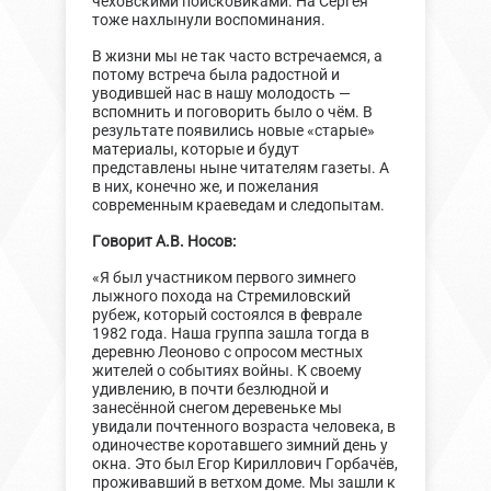
чеховскими поисковиками. На Сергея
тоже нахлынули воспоминания.
В жизни мы не так часто встречаемся, а
потому встреча была радостной и
уводившей нас в нашу молодость —
вспомнить и поговорить было о чём. В
результате появились новые «старые»
материалы, которые и будут
представлены ныне читателям газеты. А
в них, конечно же, и пожелания
современным краеведам и следопытам.
Говорит А.В. Носов:
«Я был участником первого зимнего
лыжного похода на Стремиловский
рубеж, который состоялся в феврале
1982 года. Наша группа зашла тогда в
деревню Леоново с опросом местных
жителей о событиях войны. К своему
удивлению, в почти безлюдной и
занесённой снегом деревеньке мы
увидали почтенного возраста человека, в
одиночестве коротавшего зимний день у
окна. Это был Егор Кириллович Горбачёв,
проживавший в ветхом доме. Мы зашли к