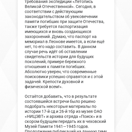
требования экспедиции «Летопись
Великой Отечественной». Сегодня, в
соответствии с действующим
законодательством об увековечении
памяти погибших при защите Отечества,
также требуется паспортизация
имеющихся и вновь создающихся
захоронений. Думаю, что паспорт на
мемориал в Леонове имеется, а если ещё
нет, то его надо составить. В данном
случае речь идёт об оставлении
свидетельств истории для будущих
поколений, примере бережного
отношения к памяти погибших.
Абсолютно уверен, что современные
поисковики успешно справятся и с этой
задачей. Крепости духовной и
физической всем!».
Остаётся добавить, что в результате
состоявшейся встречи было решено
подобрать некоторые материалы по
истории 17-й сд и 26-й тбр из музея ОАО
«НИЦЭВТ» и архива отряда «Поиск» и в
скором будущем передать их в чеховский
Музей Памяти 1941—1945 годов.
Продолжение публикаций на данную тему