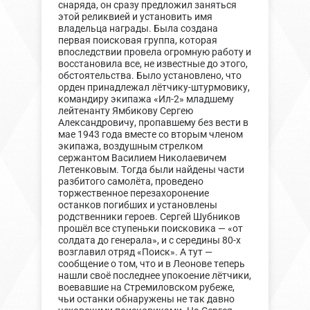
снаряда, он сразу предложил заняться
этой реликвией и установить имя
владельца награды. Была создана
первая поисковая группа, которая
впоследствии провела огромную работу и
восстановила все, не известные до этого,
обстоятельства. Было установлено, что
орден принадлежал лётчику-штурмовику,
командиру экипажа «Ил-2» младшему
лейтенанту Ямбикову Сергею
Александровичу, пропавшему без вести в
мае 1943 года вместе со вторым членом
экипажа, воздушным стрелком
сержантом Василием Николаевичем
Летенковым. Тогда были найдены части
разбитого самолёта, проведено
торжественное перезахоронение
останков погибших и установлены
родственники героев. Сергей Шубников
прошёл все ступеньки поисковика — «от
солдата до генерала», и с середины 80-х
возглавил отряд «Поиск». А тут —
сообщение о том, что и в Леонове теперь
нашли своё последнее упокоение лётчики,
воевавшие на Стремиловском рубеже,
чьи останки обнаружены не так давно