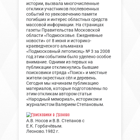
истории, вызвала многочисленные
отклики участников послевоенных
событий по увековечению памяти
погибших и интерес областных средств
массовой информации. На страницах
газеты Правительства Московской
области «Подмосковье. Ежедневные
новости» от 8 июня и историко-
краеведческого альманаха
«Подмосковный летописец» № 3 за 2008
год этим событиям было уделено особое
внимание. Одними из первых на
публикации откликнулись бывшие
поисковики отряда «Поиск» и местные
жители окрестных сёл и деревень.
Сегодня мы начинаем публикацию
материалов, которые подготовлены по
этим откликам автором статьи
«Народный мемориал», историком и
журналистом Валерием Степановым.
А.В. Носов и В.В. Степанов с
Е.К. Горбачёвым.
Леоново.1982 г.