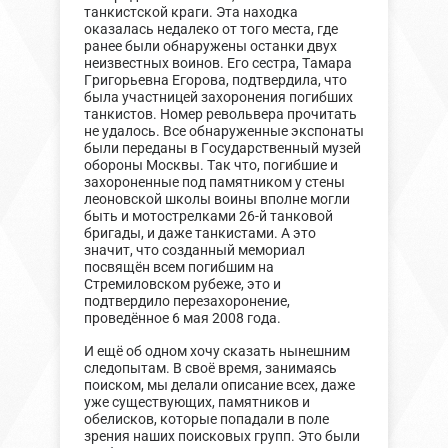
танкистской краги. Эта находка
оказалась недалеко от того места, где
ранее были обнаружены останки двух
неизвестных воинов. Его сестра, Тамара
Григорьевна Егорова, подтвердила, что
была участницей захоронения погибших
танкистов. Номер револьвера прочитать
не удалось. Все обнаруженные экспонаты
были переданы в Государственный музей
обороны Москвы. Так что, погибшие и
захороненные под памятником у стены
леоновской школы воины вполне могли
быть и мотострелками 26-й танковой
бригады, и даже танкистами. А это
значит, что созданный мемориал
посвящён всем погибшим на
Стремиловском рубеже, это и
подтвердило перезахоронение,
проведённое 6 мая 2008 года.
И ещё об одном хочу сказать нынешним
следопытам. В своё время, занимаясь
поиском, мы делали описание всех, даже
уже существующих, памятников и
обелисков, которые попадали в поле
зрения наших поисковых групп. Это были