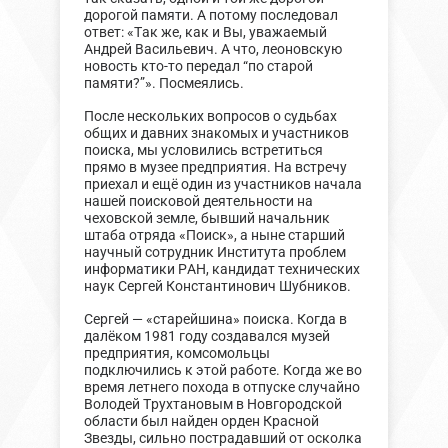
дорогой памяти. А потому последовал
ответ: «Так же, как и Вы, уважаемый
Андрей Васильевич. А что, леоновскую
новость кто-то передал “по старой
памяти?”». Посмеялись.
После нескольких вопросов о судьбах
общих и давних знакомых и участников
поиска, мы условились встретиться
прямо в музее предприятия. На встречу
приехал и ещё один из участников начала
нашей поисковой деятельности на
чеховской земле, бывший начальник
штаба отряда «Поиск», а ныне старший
научный сотрудник Института проблем
информатики РАН, кандидат технических
наук Сергей Константинович Шубников.
Сергей — «старейшина» поиска. Когда в
далёком 1981 году создавался музей
предприятия, комсомольцы
подключились к этой работе. Когда же во
время летнего похода в отпуске случайно
Володей Трухтановым в Новгородской
области был найден орден Красной
Звезды, сильно пострадавший от осколка