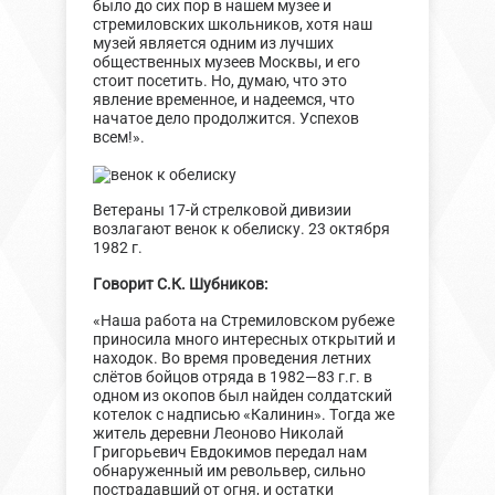
было до сих пор в нашем музее и
стремиловских школьников, хотя наш
музей является одним из лучших
общественных музеев Москвы, и его
стоит посетить. Но, думаю, что это
явление временное, и надеемся, что
начатое дело продолжится. Успехов
всем!».
Ветераны 17-й стрелковой дивизии
возлагают венок к обелиску. 23 октября
1982 г.
Говорит С.К. Шубников:
«Наша работа на Стремиловском рубеже
приносила много интересных открытий и
находок. Во время проведения летних
слётов бойцов отряда в 1982—83 г.г. в
одном из окопов был найден солдатский
котелок с надписью «Калинин». Тогда же
житель деревни Леоново Николай
Григорьевич Евдокимов передал нам
обнаруженный им револьвер, сильно
пострадавший от огня, и остатки