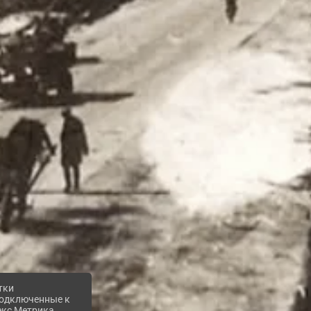
тки
 подключенные к
екс Метрика,