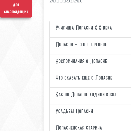
26.01.2021 07:01
для
слабовидящих
Училища Лопасни XIX века
Лопасня – село торговое
Воспоминания о Лопасне
Что сказать еще о Лопасне
Как по Лопасне ходили козы
Усадьбы Лопасни
Лопасненская старина